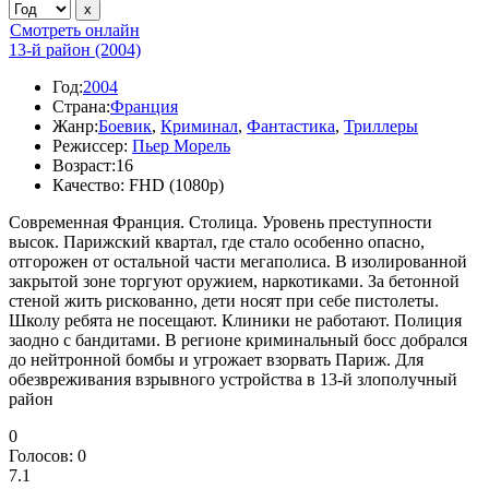
Смотреть онлайн
13-й район (2004)
Год:
2004
Страна:
Франция
Жанр:
Боевик
,
Криминал
,
Фантастика
,
Триллеры
Режиссер:
Пьер Морель
Возраст:
16
Качество:
FHD (1080p)
Современная Франция. Столица. Уровень преступности
высок. Парижский квартал, где стало особенно опасно,
отгорожен от остальной части мегаполиса. В изолированной
закрытой зоне торгуют оружием, наркотиками. За бетонной
стеной жить рискованно, дети носят при себе пистолеты.
Школу ребята не посещают. Клиники не работают. Полиция
заодно с бандитами. В регионе криминальный босс добрался
до нейтронной бомбы и угрожает взорвать Париж. Для
обезвреживания взрывного устройства в 13-й злополучный
район
0
Голосов:
0
7.1