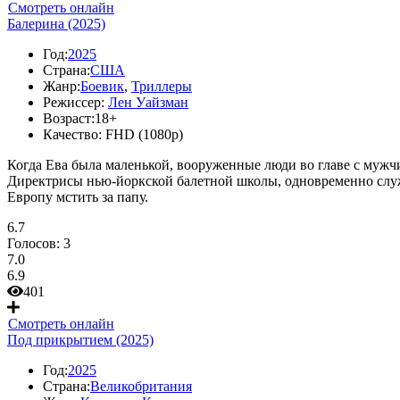
Смотреть онлайн
Балерина (2025)
Год:
2025
Страна:
США
Жанр:
Боевик
,
Триллеры
Режиссер:
Лен Уайзман
Возраст:
18+
Качество:
FHD (1080p)
Когда Ева была маленькой, вооруженные люди во главе с мужч
Директрисы нью-йоркской балетной школы, одновременно служа
Европу мстить за папу.
6.7
Голосов:
3
7.0
6.9
401
Смотреть онлайн
Под прикрытием (2025)
Год:
2025
Страна:
Великобритания