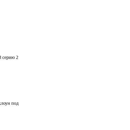
3 серию 2
 клоун под