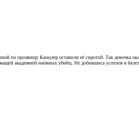
иной по прозвищу Канцлер оставили её сиротой. Так девочка ок
щей академией наемных убийц. Не добившись успехов в балете,