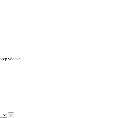
ссср.убогие.