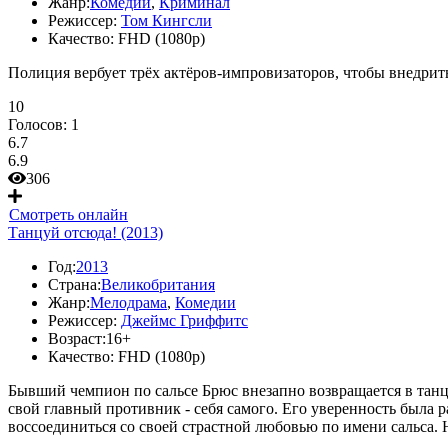
Жанр:
Комедии
,
Криминал
Режиссер:
Том Кингсли
Качество:
FHD (1080p)
Полиция вербует трёх актёров-импровизаторов, чтобы внедри
10
Голосов:
1
6.7
6.9
306
Смотреть онлайн
Танцуй отсюда! (2013)
Год:
2013
Страна:
Великобритания
Жанр:
Мелодрама
,
Комедии
Режиссер:
Джеймс Гриффитс
Возраст:
16+
Качество:
FHD (1080p)
Бывший чемпион по сальсе Брюс внезапно возвращается в танц
свой главный противник - себя самого. Его уверенность была ра
воссоединиться со своей страстной любовью по имени сальса. Н