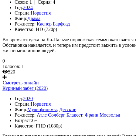
Сезон:
1 |
Серия:
4
Год:
2024
Страна:
Норвегия
Жанр:
Драма
Режиссер:
Каспер Барфоэд
Качество:
HD (720p)
Во время отпуска на Ла-Пальме норвежская семья оказывается 
Обстановка накаляется, и теперь им предстоит выжить в услови
жизни миллионов людей.
0
Голосов:
1
520
Смотреть онлайн
Куриный забег (2020)
Год:
2020
Страна:
Норвегия
Жанр:
Мультфильмы
,
Детские
Режиссер:
Атле Солберг Блаксет
,
Франк Мосвольд
Возраст:
6+
Качество:
FHD (1080p)