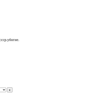
ссср.убогие.