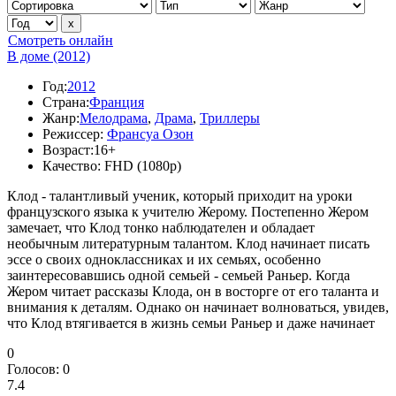
Смотреть онлайн
В доме (2012)
Год:
2012
Страна:
Франция
Жанр:
Мелодрама
,
Драма
,
Триллеры
Режиссер:
Франсуа Озон
Возраст:
16+
Качество:
FHD (1080p)
Клод - талантливый ученик, который приходит на уроки
французского языка к учителю Жерому. Постепенно Жером
замечает, что Клод тонко наблюдателен и обладает
необычным литературным талантом. Клод начинает писать
эссе о своих одноклассниках и их семьях, особенно
заинтересовавшись одной семьей - семьей Раньер. Когда
Жером читает рассказы Клода, он в восторге от его таланта и
внимания к деталям. Однако он начинает волноваться, увидев,
что Клод втягивается в жизнь семьи Раньер и даже начинает
0
Голосов:
0
7.4