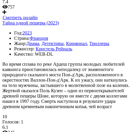
7.4
757
Смотреть онлайн
Тайна одной пещеры (2023)
Год:
2023
Страна:
Франция
Жанр:
Драма
,
Детективы
,
Криминал
,
Триллеры
Режиссер:
Кристель Рейналь
Качество:
WEB-DL
Во время сплава по реке Ардеш группа молодых любителей
каякинга приостановилась неподалеку от знаменитого
природного скального моста Пон-д'Арк, расположенного в
окрестностях Валлон-Пон-д'Арк. К их ужасу, они наткнулись
на тело мужчины, застывшего в молитвенной позе на коленях.
Жертвой оказался Поль Кузен – один из первооткрывателей
древней пещеры Шове, которую он вместе с двумя коллегами
нашел в 1997 году. Смерть наступила в результате удара
древним кремневым наконечником копья, чей возраст
10
Голосов:
1
6.1