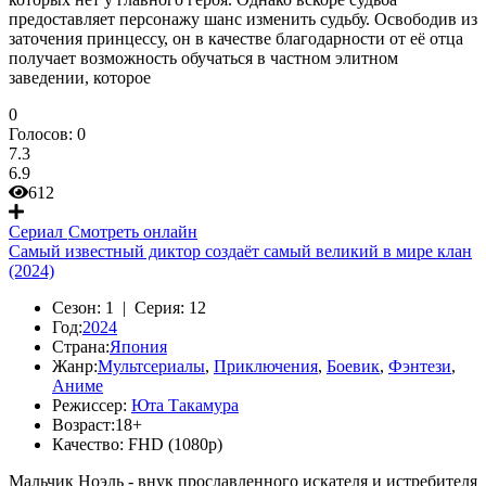
предоставляет персонажу шанс изменить судьбу. Освободив из
заточения принцессу, он в качестве благодарности от её отца
получает возможность обучаться в частном элитном
заведении, которое
0
Голосов:
0
7.3
6.9
612
Сериал
Смотреть онлайн
Самый известный диктор создаёт самый великий в мире клан
(2024)
Сезон:
1 |
Серия:
12
Год:
2024
Страна:
Япония
Жанр:
Мультсериалы
,
Приключения
,
Боевик
,
Фэнтези
,
Аниме
Режиссер:
Юта Такамура
Возраст:
18+
Качество:
FHD (1080p)
Мальчик Ноэль - внук прославленного искателя и истребителя