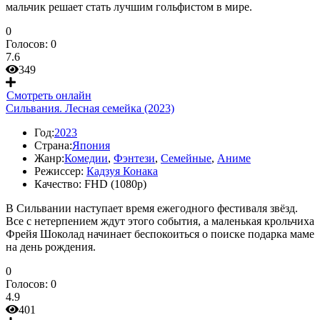
мальчик решает стать лучшим гольфистом в мире.
0
Голосов:
0
7.6
349
Смотреть онлайн
Сильвания. Лесная семейка (2023)
Год:
2023
Страна:
Япония
Жанр:
Комедии
,
Фэнтези
,
Семейные
,
Аниме
Режиссер:
Кадзуя Конака
Качество:
FHD (1080p)
В Сильвании наступает время ежегодного фестиваля звёзд.
Все с нетерпением ждут этого события, а маленькая крольчиха
Фрейя Шоколад начинает беспокоиться о поиске подарка маме
на день рождения.
0
Голосов:
0
4.9
401