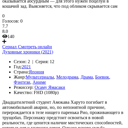
оказывается абсурдным — для этого нужен поцелуй в
кошачий зад. Выясняется, что под обликом скрывается сам
0
Голосов:
0
7.7
8.0
140
Сериал
Смотреть онлайн
Духовные хроники (2021)
Сезон:
2 |
Серия:
12
Год:
2021
Страна:
Япония
Жанр:
Мультсериалы
,
Мелодрама
,
Драма
,
Боевик
,
Фэнтези
,
Аниме
Режиссер:
Осаму Ямасаки
Качество:
FHD (1080p)
Двадцатилетний студент Амокава Харуто погибает в
автомобильной аварии, но, по непонятной причине,
перерождается в теле нищего паренька Рио, проживающего в
трущобах. Персонажу предстоит освоиться в новой
реальности, где ценится наличие мистических способностей,
которых нет у главного героя. Однако вскоре судьба