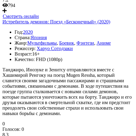
794
Смотреть онлайн
Истребитель демонов: Поезд «Бесконечный» (2020)
Год:
2020
Страна:
Япония
Жанр:
Мультфильмы
,
Боевик
,
Фэнтези
,
Аниме
Режиссер:
Харуо Сотодзаки
Возраст:
16+
Качество:
FHD (1080p)
Танджиро, Инозуке и Зенитсу отправляются вместе с
Хашимирой Ренгоку на поезд Mugen Ressha, который
славится своими загадочными пассажирами и страшными
событиями, связанными с демонами. В ходе путешествия на
поезде группа сталкивается с новыми силами демонов,
которые пытаются уничтожить всех на борту. Танджиро и его
друзья оказываются в смертельной схватке, где им предстоит
преодолеть свои собственные страхи и использовать свои
навыки борьбы с демонами.
0
Голосов:
0
8.3