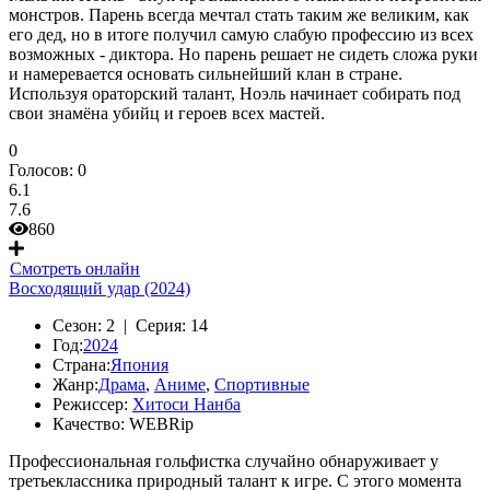
монстров. Парень всегда мечтал стать таким же великим, как
его дед, но в итоге получил самую слабую профессию из всех
возможных - диктора. Но парень решает не сидеть сложа руки
и намеревается основать сильнейший клан в стране.
Используя ораторский талант, Ноэль начинает собирать под
свои знамёна убийц и героев всех мастей.
0
Голосов:
0
6.1
7.6
860
Смотреть онлайн
Восходящий удар (2024)
Сезон:
2 |
Серия:
14
Год:
2024
Страна:
Япония
Жанр:
Драма
,
Аниме
,
Спортивные
Режиссер:
Хитоси Нанба
Качество:
WEBRip
Профессиональная гольфистка случайно обнаруживает у
третьеклассника природный талант к игре. С этого момента