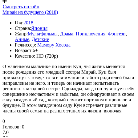
Смотреть онлайн
Мирай из будущего (2018)
Год:
2018
Страна:
Япония
Жанр:
Мультфильмы
,
Драма
,
Приключения
,
Фэнтези
,
Аниме
,
Детские
Режиссер:
Мамору Хосода
Возраст:
6+
Качество:
HD (720p)
О маленьком мальчике по имени Кун, чья жизнь меняется
после рождения его младшей сестры Мирай. Кун был
привыкнут к тому, что все внимание и забота родителей были
направлены на него, и теперь он начинает испытывать
ревность к младшей сестре. Однажды, когда он чувствует себя
совершенно несчастным и забытым, он обнаруживает в своем
саду загадочный сад, который служит порталом в прошлое и
будущее. В этом загадочном саду Кун встречает различные
члены своей семьи на разных этапах их жизни, включая
0
Голосов:
0
7.0
7.2