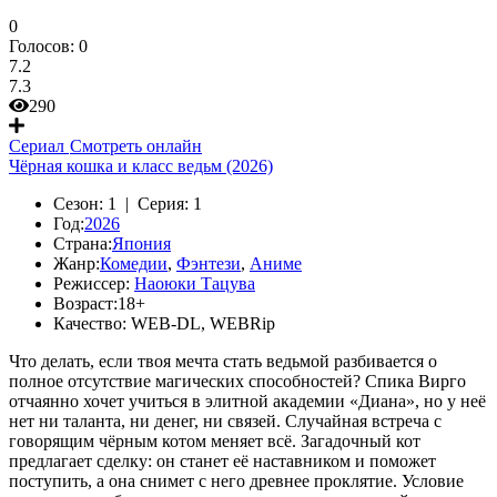
0
Голосов:
0
7.2
7.3
290
Сериал
Смотреть онлайн
Чёрная кошка и класс ведьм (2026)
Сезон:
1 |
Серия:
1
Год:
2026
Страна:
Япония
Жанр:
Комедии
,
Фэнтези
,
Аниме
Режиссер:
Наоюки Тацува
Возраст:
18+
Качество:
WEB-DL, WEBRip
Что делать, если твоя мечта стать ведьмой разбивается о
полное отсутствие магических способностей? Спика Вирго
отчаянно хочет учиться в элитной академии «Диана», но у неё
нет ни таланта, ни денег, ни связей. Случайная встреча с
говорящим чёрным котом меняет всё. Загадочный кот
предлагает сделку: он станет её наставником и поможет
поступить, а она снимет с него древнее проклятие. Условие