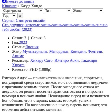
Вместе до конца
Kinostart
» Каэдэ Хондо
Сериал
Смотреть онлайн
Сто девушек, которые очень-очень-очень-очень-очень сильно
тебя любят (2023)
Сезон:
3 |
Серия:
3
Год:
2023
Страна:
Япония
Жанр:
Мультсериалы
,
Мелодрама
,
Комедии
,
Фэнтези
,
Аниме
Режиссер:
Хикару Сато
,
Юитиро Аоки
,
Такахиро
Хирата
Качество:
FHD (1080p)
Рэнтаро Аидзё — привлекательный школьник, спортсмен,
популярный среди сверстников, но с постоянными неудачами
с противоположным полом. После очередного отказа от
девушки, он решает посетить храм сватовства и попросить
помощи в поисках любви. Неожиданно перед ним появляется
Бог, обещая, что в старших классах его ждёт успех в
отношениях. По возвращению в школу парень понимает, что
его жизнь действительно меняется.