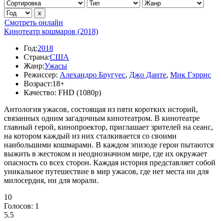
Смотреть онлайн
Кинотеатр кошмаров (2018)
Год:
2018
Страна:
США
Жанр:
Ужасы
Режиссер:
Алехандро Бругуес
,
Джо Данте
,
Мик Гэррис
Возраст:
18+
Качество:
FHD (1080p)
Антология ужасов, состоящая из пяти коротких историй,
связанных одним загадочным кинотеатром. В кинотеатре
главный герой, кинопроектор, приглашает зрителей на сеанс,
на котором каждый из них сталкивается со своими
наибольшими кошмарами. В каждом эпизоде герои пытаются
выжить в жестоком и неоднозначном мире, где их окружает
опасность со всех сторон. Каждая история представляет собой
уникальное путешествие в мир ужасов, где нет места ни для
милосердия, ни для морали.
10
Голосов:
1
5.5