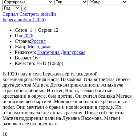
Сериал
Смотреть онлайн
Берега любви (2026)
Сезон:
1 |
Серия:
12
Год:
2026
Страна:
Россия
Жанр:
Мелодрама
Режиссер:
Екатерина Двигубская
Возраст:
16+
Качество:
FHD (1080p)
В 1929 году в селе Бережки вернулась домой
восемнадцатилетняя Настя Пахомова. Она встретила своего
друга детства Матвея. Детская привязанность вспыхнула
страстной любовью. Но отец Насти, самый богатый
крестьянин в округе, был против. Он считал бедняка Матвея
неподходящей партией. Молодые влюблённые решились на
побег. Они мечтали о браке и новой жизни в городе. Их
планам помешала внезапная трагедия. После гибели отца
Матвея подозрения пали на Лукьяна Пахомова. Матвей
разорвал все отношения с
10