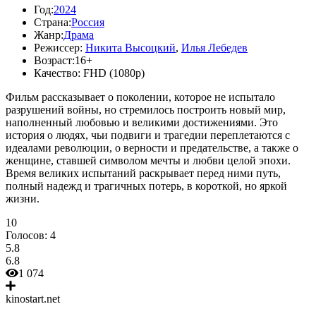
Год:
2024
Страна:
Россия
Жанр:
Драма
Режиссер:
Никита Высоцкий
,
Илья Лебедев
Возраст:
16+
Качество:
FHD (1080p)
Фильм рассказывает о поколении, которое не испытало
разрушений войны, но стремилось построить новый мир,
наполненный любовью и великими достижениями. Это
история о людях, чьи подвиги и трагедии переплетаются с
идеалами революции, о верности и предательстве, а также о
женщине, ставшей символом мечты и любви целой эпохи.
Время великих испытаний раскрывает перед ними путь,
полный надежд и трагичных потерь, в короткой, но яркой
жизни.
10
Голосов:
4
5.8
6.8
1 074
kinostart.net