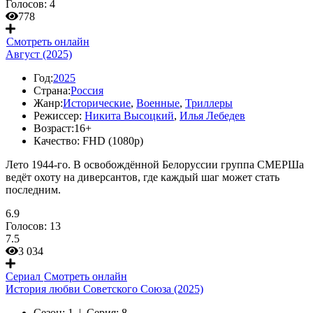
Голосов:
4
778
Смотреть онлайн
Август (2025)
Год:
2025
Страна:
Россия
Жанр:
Исторические
,
Военные
,
Триллеры
Режиссер:
Никита Высоцкий
,
Илья Лебедев
Возраст:
16+
Качество:
FHD (1080p)
Лето 1944-го. В освобождённой Белоруссии группа СМЕРШа
ведёт охоту на диверсантов, где каждый шаг может стать
последним.
6.9
Голосов:
13
7.5
3 034
Сериал
Смотреть онлайн
История любви Советского Союза (2025)
Сезон:
1 |
Серия:
8