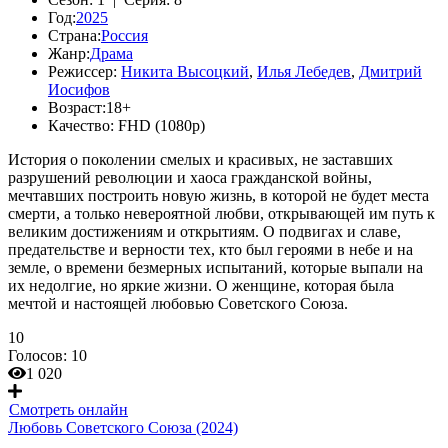
Год:
2025
Страна:
Россия
Жанр:
Драма
Режиссер:
Никита Высоцкий
,
Илья Лебедев
,
Дмитрий
Иосифов
Возраст:
18+
Качество:
FHD (1080p)
История о поколении смелых и красивых, не заставших
разрушений революции и хаоса гражданской войны,
мечтавших построить новую жизнь, в которой не будет места
смерти, а только невероятной любви, открывающей им путь к
великим достижениям и открытиям. О подвигах и славе,
предательстве и верности тех, кто был героями в небе и на
земле, о времени безмерных испытаний, которые выпали на
их недолгие, но яркие жизни. О женщине, которая была
мечтой и настоящей любовью Советского Союза.
10
Голосов:
10
1 020
Смотреть онлайн
Любовь Советского Союза (2024)