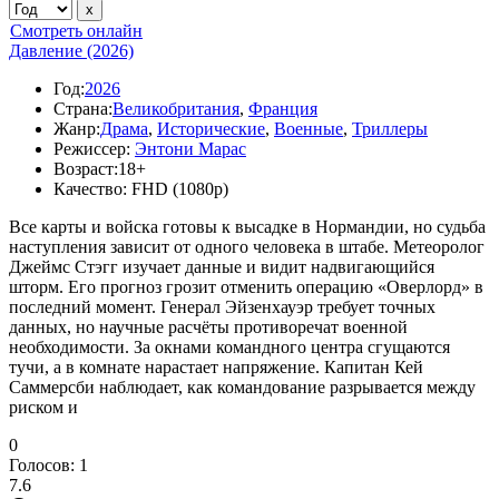
Смотреть онлайн
Давление (2026)
Год:
2026
Страна:
Великобритания
,
Франция
Жанр:
Драма
,
Исторические
,
Военные
,
Триллеры
Режиссер:
Энтони Марас
Возраст:
18+
Качество:
FHD (1080p)
Все карты и войска готовы к высадке в Нормандии, но судьба
наступления зависит от одного человека в штабе. Метеоролог
Джеймс Стэгг изучает данные и видит надвигающийся
шторм. Его прогноз грозит отменить операцию «Оверлорд» в
последний момент. Генерал Эйзенхауэр требует точных
данных, но научные расчёты противоречат военной
необходимости. За окнами командного центра сгущаются
тучи, а в комнате нарастает напряжение. Капитан Кей
Саммерсби наблюдает, как командование разрывается между
риском и
0
Голосов:
1
7.6