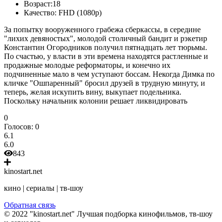
Возраст:
18
Качество:
FHD (1080p)
За попытку вооруженного грабежа сберкассы, в середине
"лихих девяностых", молодой столичный бандит и рэкетир
Константин Огородников получил пятнадцать лет тюрьмы.
По счастью, у власти в эти времена находятся растленные и
продажные молодые реформаторы, и конечно их
подчиненные мало в чем уступают боссам. Некогда Димка по
кличке "Ошпаренный" бросил друзей в трудную минуту, и
теперь, желая искупить вину, выкупает подельника.
Поскольку начальник колонии решает ликвидировать
0
Голосов:
0
6.1
6.0
843
kinostart.net
кино | сериалы | тв-шоу
Обратная связь
© 2022 "kinostart.net" Лучшая подборка кинофильмов, тв-шоу