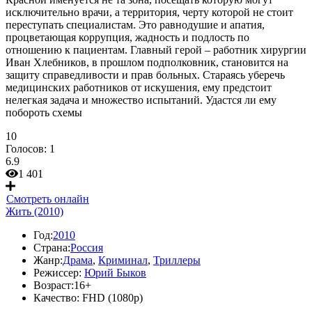
исключительно врачи, а территория, черту которой не стоит
переступать специалистам. Это равнодушие и апатия,
процветающая коррупция, жадность и подлость по
отношению к пациентам. Главный герой – работник хирургии
Иван Хлебников, в прошлом подполковник, становится на
защиту справедливости и прав больных. Стараясь уберечь
медицинских работников от искушения, ему предстоит
нелегкая задача и множество испытаний. Удастся ли ему
побороть схемы
10
Голосов:
1
6.9
1 401
Смотреть онлайн
Жить (2010)
Год:
2010
Страна:
Россия
Жанр:
Драма
,
Криминал
,
Триллеры
Режиссер:
Юрий Быков
Возраст:
16+
Качество:
FHD (1080p)