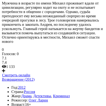
Мужчина в возрасте по имени Михаил проживает вдали от
цивилизации, регулярно ходит на охоту и не испытывает
потребности в общении с сородичами. Однако, судьба
преподносит ему весьма неожиданный сюрприз во время
очередной прогулки в лесу. Трое головорезов намеревались
прикончить и закопать Андрея, но последнему удалось
ускользнуть. Главный герой натыкается на жертву бандитов и
вызывается помочь выпутаться из создавшейся ситуации.
Отлично ориентируясь в местности, Михаил сможет спасти
нового
0
Голосов:
0
7.1
7.4
1 133
Смотреть онлайн
Возвращение (2012)
Год:
2012
Страна:
Россия
Жанр:
Драма
,
Детективы
,
Криминал
Режиссер:
Олег Ларин
Возраст:
16+