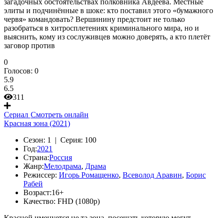
загадочных обстоятельствах полковника Авдеева. Местные
элиты и подчинённые в шоке: кто поставил этого «бумажного
червя» командовать? Вершинину предстоит не только
разобраться в хитросплетениях криминального мира, но и
выяснить, кому из сослуживцев можно доверять, а кто плетёт
заговор против
0
Голосов:
0
5.9
6.5
311
Сериал
Смотреть онлайн
Красная зона (2021)
Сезон:
1 |
Серия:
100
Год:
2021
Страна:
Россия
Жанр:
Мелодрама
,
Драма
Режиссер:
Игорь Ромащенко
,
Всеволод Аравин
,
Борис
Рабей
Возраст:
16+
Качество:
FHD (1080p)
Красной именуется не та зона, посещать которую могут