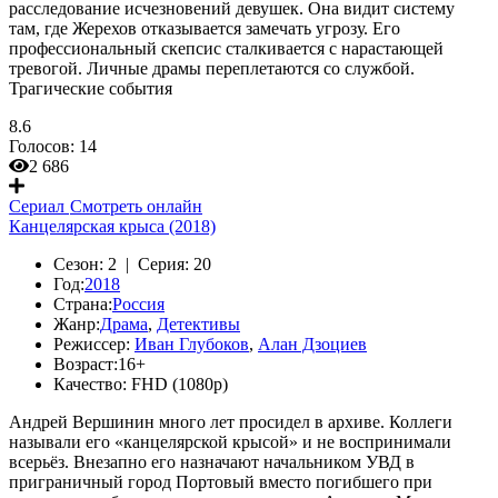
расследование исчезновений девушек. Она видит систему
там, где Жерехов отказывается замечать угрозу. Его
профессиональный скепсис сталкивается с нарастающей
тревогой. Личные драмы переплетаются со службой.
Трагические события
8.6
Голосов:
14
2 686
Сериал
Смотреть онлайн
Канцелярская крыса (2018)
Сезон:
2 |
Серия:
20
Год:
2018
Страна:
Россия
Жанр:
Драма
,
Детективы
Режиссер:
Иван Глубоков
,
Алан Дзоциев
Возраст:
16+
Качество:
FHD (1080p)
Андрей Вершинин много лет просидел в архиве. Коллеги
называли его «канцелярской крысой» и не воспринимали
всерьёз. Внезапно его назначают начальником УВД в
приграничный город Портовый вместо погибшего при