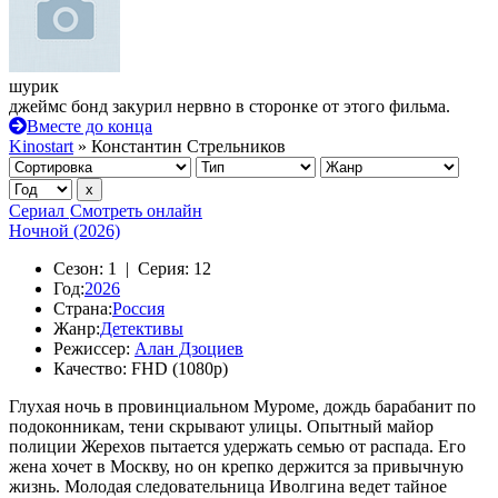
шурик
джеймс бонд закурил нервно в сторонке от этого фильма.
Вместе до конца
Kinostart
» Константин Стрельников
Сериал
Смотреть онлайн
Ночной (2026)
Сезон:
1 |
Серия:
12
Год:
2026
Страна:
Россия
Жанр:
Детективы
Режиссер:
Алан Дзоциев
Качество:
FHD (1080p)
Глухая ночь в провинциальном Муроме, дождь барабанит по
подоконникам, тени скрывают улицы. Опытный майор
полиции Жерехов пытается удержать семью от распада. Его
жена хочет в Москву, но он крепко держится за привычную
жизнь. Молодая следовательница Иволгина ведет тайное