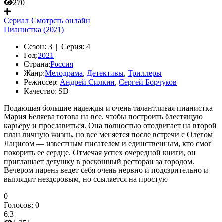
270
Сериал
Смотреть онлайн
Пианистка (2021)
Сезон:
3 |
Серия:
4
Год:
2021
Страна:
Россия
Жанр:
Мелодрама
,
Детективы
,
Триллеры
Режиссер:
Андрей Силкин
,
Сергей Борчуков
Качество:
SD
Подающая большие надежды и очень талантливая пианистка
Мария Беляева готова на все, чтобы построить блестящую
карьеру и прославиться. Она полностью отодвигает на второй
план личную жизнь, но все меняется после встречи с Олегом
Лацисом — известным писателем и единственным, кто смог
покорить ее сердце. Отмечая успех очередной книги, он
приглашает девушку в роскошный ресторан за городом.
Вечером парень ведет себя очень нервно и подозрительно и
выглядит нездоровым, но ссылается на простую
0
Голосов:
0
6.3