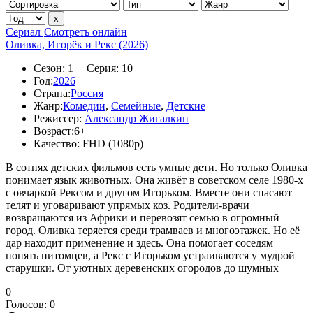
Сериал
Смотреть онлайн
Оливка, Игорёк и Рекс (2026)
Сезон:
1 |
Серия:
10
Год:
2026
Страна:
Россия
Жанр:
Комедии
,
Семейные
,
Детские
Режиссер:
Александр Жигалкин
Возраст:
6+
Качество:
FHD (1080p)
В сотнях детских фильмов есть умные дети. Но только Оливка
понимает язык животных. Она живёт в советском селе 1980-х
с овчаркой Рексом и другом Игорьком. Вместе они спасают
телят и уговаривают упрямых коз. Родители-врачи
возвращаются из Африки и перевозят семью в огромный
город. Оливка теряется среди трамваев и многоэтажек. Но её
дар находит применение и здесь. Она помогает соседям
понять питомцев, а Рекс с Игорьком устраиваются у мудрой
старушки. От уютных деревенских огородов до шумных
0
Голосов:
0