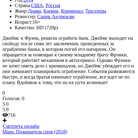
Страна:
США
,
Россия
Жанр:
Драма
,
Боевик
,
Криминал
,
Триллеры
Режиссер:
Сарик Андреасян
Возраст:
16+
Качество:
HD (720p)
Джеймс и Фрэнк, решили ограбить банк. Джеймс выходит на
свободу после семи лет заключения, проведенных за
ограбление банка, в котором погиб его напарник. Он
обращается за помощью к своему младшему брату Фрэнки,
который работает механиком в автосервисе. Однако Фрэнки
не хочет иметь дело с криминалом, но Джеймс убеждает его и
они начинают планировать ограбление. События развиваются
быстро, и когда братья начинают ограбление, все идет не по
плану. Вдобавок к тому, что на их пути возникает
0
Голосов:
0
5.0
5.9
716
Смотреть онлайн
Мара. Пожиратель снов (2018)