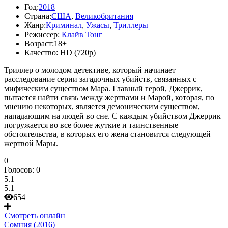
Год:
2018
Страна:
США
,
Великобритания
Жанр:
Криминал
,
Ужасы
,
Триллеры
Режиссер:
Клайв Тонг
Возраст:
18+
Качество:
HD (720p)
Триллер о молодом детективе, который начинает
расследование серии загадочных убийств, связанных с
мифическим существом Мара. Главный герой, Джеррик,
пытается найти связь между жертвами и Марой, которая, по
мнению некоторых, является демоническим существом,
нападающим на людей во сне. С каждым убийством Джеррик
погружается во все более жуткие и таинственные
обстоятельства, в которых его жена становится следующей
жертвой Мары.
0
Голосов:
0
5.1
5.1
654
Смотреть онлайн
Сомния (2016)