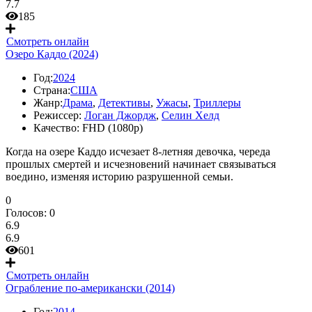
7.7
185
Смотреть онлайн
Озеро Каддо (2024)
Год:
2024
Страна:
США
Жанр:
Драма
,
Детективы
,
Ужасы
,
Триллеры
Режиссер:
Логан Джордж
,
Селин Хелд
Качество:
FHD (1080p)
Когда на озере Каддо исчезает 8-летняя девочка, череда
прошлых смертей и исчезновений начинает связываться
воедино, изменяя историю разрушенной семьи.
0
Голосов:
0
6.9
6.9
601
Смотреть онлайн
Ограбление по-американски (2014)
Год:
2014