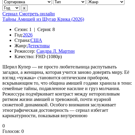
Сериал
Смотреть онлайн
Тайны Амишей из Шугар Крика (2026)
Сезон:
1 |
Серия:
8
Год:
2026
Страна:
США
Жанр:
Детективы
Режиссер:
Сандра Л. Мартин
Качество:
FHD (1080p)
Шерил Купер — не просто любительница распутывать
загадки, а женщина, которая учится заново доверять миру. Её
взгляд «чужака» становится оптическим прибором,
вскрывающим то, что община амишей годами хранила в тени:
семейные тайны, подавленное насилие и груз молчания.
Режиссура подчёркивает контраст между неторопливым
ритмом жизни амишей и тревожной, почти нуарной
сюжетной динамикой. Особого внимания заслуживает
этнографическая достоверность — сериал избегает
карикатурности, показывая внутреннюю
0
Голосов:
0