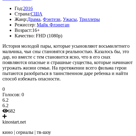
Год:
2016
Страна:
США
Жанр:
Драма
,
Фэнтези
,
Ужасы
,
Триллеры
Режиссер:
Майк Флэнеган
Возраст:
16+
Качество:
FHD (1080p)
История молодой пары, которые усыновляют восьмилетнего
мальчика, чьи сны становятся реальностью. Казалось бы, это
дар, но вместе с тем становится ясно, что в его снах
появляются опасные и страшные существа, которые начинают
угрожать жизни семьи. На протяжении всего фильма герои
пытаются разобраться в таинственном даре ребенка и найти
способ избежать опасности.
0
Голосов:
0
6.2
6.2
682
kinostart.net
кино | сериалы | тв-шоу