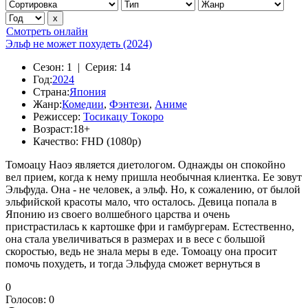
Смотреть онлайн
Эльф не может похудеть (2024)
Сезон:
1 |
Серия:
14
Год:
2024
Страна:
Япония
Жанр:
Комедии
,
Фэнтези
,
Аниме
Режиссер:
Тосикацу Токоро
Возраст:
18+
Качество:
FHD (1080p)
Томоацу Наоэ является диетологом. Однажды он спокойно
вел прием, когда к нему пришла необычная клиентка. Ее зовут
Эльфуда. Она - не человек, а эльф. Но, к сожалению, от былой
эльфийской красоты мало, что осталось. Девица попала в
Японию из своего волшебного царства и очень
пристрастилась к картошке фри и гамбургерам. Естественно,
она стала увеличиваться в размерах и в весе с большой
скоростью, ведь не знала меры в еде. Томоацу она просит
помочь похудеть, и тогда Эльфуда сможет вернуться в
0
Голосов:
0