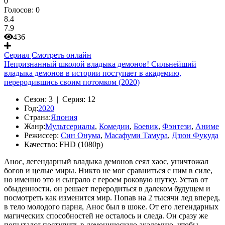
0
Голосов:
0
8.4
7.9
436
Сериал
Смотреть онлайн
Непризнанный школой владыка демонов! Сильнейший
владыка демонов в истории поступает в академию,
переродившись своим потомком (2020)
Сезон:
3 |
Серия:
12
Год:
2020
Страна:
Япония
Жанр:
Мультсериалы
,
Комедии
,
Боевик
,
Фэнтези
,
Аниме
Режиссер:
Син Онума
,
Масафуми Тамура
,
Дзюн Фукуда
Качество:
FHD (1080p)
Анос, легендарный владыка демонов сеял хаос, уничтожал
богов и целые миры. Никто не мог сравниться с ним в силе,
но именно это и сыграло с героем роковую шутку. Устав от
обыденности, он решает переродиться в далеком будущем и
посмотреть как изменится мир. Попав на 2 тысячи лед вперед,
в тело молодого парня, Анос был в шоке. От его легендарных
магических способностей не осталось и следа. Он сразу же
попытался поступить в демоническую академию, чтобы