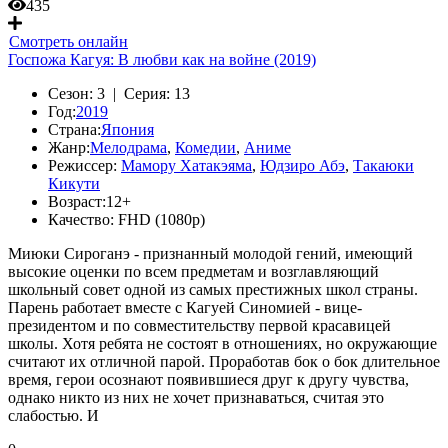
435
Смотреть онлайн
Госпожа Кагуя: В любви как на войне (2019)
Сезон:
3 |
Серия:
13
Год:
2019
Страна:
Япония
Жанр:
Мелодрама
,
Комедии
,
Аниме
Режиссер:
Мамору Хатакэяма
,
Юдзиро Абэ
,
Такаюки
Кикути
Возраст:
12+
Качество:
FHD (1080p)
Миюки Сироганэ - признанный молодой гений, имеющий
высокие оценки по всем предметам и возглавляющий
школьный совет одной из самых престижных школ страны.
Парень работает вместе с Кагуей Синомией - вице-
президентом и по совместительству первой красавицей
школы. Хотя ребята не состоят в отношениях, но окружающие
считают их отличной парой. Проработав бок о бок длительное
время, герои осознают появившиеся друг к другу чувства,
однако никто из них не хочет признаваться, считая это
слабостью. И