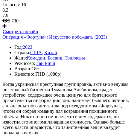
Голосов:
16
8.3
7.9
5 730
Смотреть онлайн
Операция «Фортуна»: Искусство побеждать (2023)
Год:
2023
Страна:
США
,
Китай
Жанр:
Комедии
,
Боевик
,
Триллеры
Режиссер:
Гай Ричи
Возраст:
18+
Качество:
FHD (1080p)
Когда украинская преступная группировка, активно ведущая
нелегальный бизнес на Туманном Альбионом, крадет
устройство, содержащее очень ценную для британского
правительства информацию, оно нанимает бывшего шпиона,
а ныне опытного детектива под псевдонимом «Фортуна»,
чтобы он собрал команду для возращения похищенного
объекта. Никто точно не знает, что в нем содержится, но
известна его многомиллиардная стоимость. Однако больше
всего власти опасаются, что таинственная вещичка будет
продана в рамках