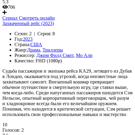
5.3
706
Сериал
Смотреть онлайн
Захваченный рейс (2023)
Сезон:
2 |
Серия:
8
Год:
2023
Страна:
США
Жанр:
Драма
,
Триллеры
Режиссер:
Джим Филд Смит
,
Мо Али
Качество:
FHD (1080p)
Судьба пассажиров и экипажа рейса KA29, летящего из Дубая
в Лондон, оказывается под угрозой, когда неизвестные лица
захватывают самолет. Внезапный кошмар превращает
обычное путешествие в смертельную игру, где ставки выше,
чем когда-либо. Среди напуганных пассажиров находится Сэм
Нельсон, опытный корпоративный переговорщик, чей разум
и хладнокровие всегда были его величайшим оружием.
Понимая, что находится в критической ситуации, Сэм решает
использовать свои профессиональные навыки и мастерство
10
Голосов:
2