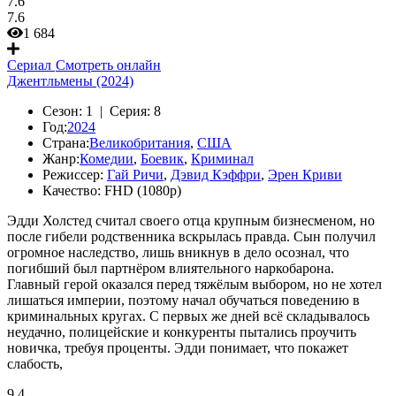
7.6
7.6
1 684
Сериал
Смотреть онлайн
Джентльмены (2024)
Сезон:
1 |
Серия:
8
Год:
2024
Страна:
Великобритания
,
США
Жанр:
Комедии
,
Боевик
,
Криминал
Режиссер:
Гай Ричи
,
Дэвид Кэффри
,
Эрен Криви
Качество:
FHD (1080p)
Эдди Холстед считал своего отца крупным бизнесменом, но
после гибели родственника вскрылась правда. Сын получил
огромное наследство, лишь вникнув в дело осознал, что
погибший был партнёром влиятельного наркобарона.
Главный герой оказался перед тяжёлым выбором, но не хотел
лишаться империи, поэтому начал обучаться поведению в
криминальных кругах. С первых же дней всё складывалось
неудачно, полицейские и конкуренты пытались проучить
новичка, требуя проценты. Эдди понимает, что покажет
слабость,
9.4