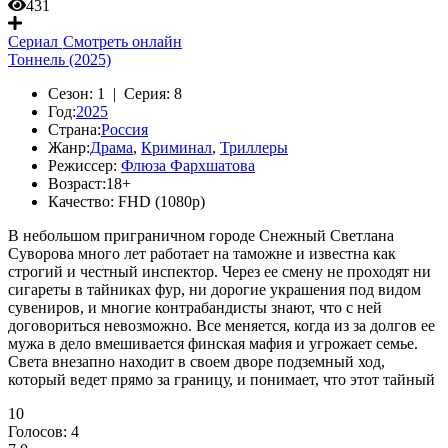
431
Сериал
Смотреть онлайн
Тоннель (2025)
Сезон:
1 |
Серия:
8
Год:
2025
Страна:
Россия
Жанр:
Драма
,
Криминал
,
Триллеры
Режиссер:
Флюза Фархшатова
Возраст:
18+
Качество:
FHD (1080p)
В небольшом приграничном городе Снежный Светлана
Суворова много лет работает на таможне и известна как
строгий и честный инспектор. Через ее смену не проходят ни
сигареты в тайниках фур, ни дорогие украшения под видом
сувениров, и многие контрабандисты знают, что с ней
договориться невозможно. Все меняется, когда из за долгов ее
мужа в дело вмешивается финская мафия и угрожает семье.
Света внезапно находит в своем дворе подземный ход,
который ведет прямо за границу, и понимает, что этот тайный
10
Голосов:
4