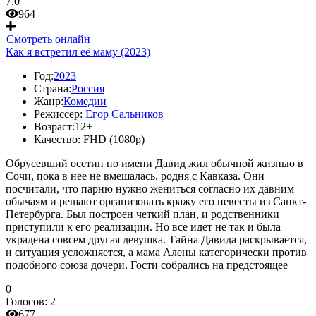
7.0
964
Смотреть онлайн
Как я встретил её маму (2023)
Год:
2023
Страна:
Россия
Жанр:
Комедии
Режиссер:
Егор Сальников
Возраст:
12+
Качество:
FHD (1080p)
Обрусевший осетин по имени Давид жил обычной жизнью в
Сочи, пока в нее не вмешалась, родня с Кавказа. Они
посчитали, что парню нужно жениться согласно их давним
обычаям и решают организовать кражу его невесты из Санкт-
Петербурга. Был построен четкий план, и родственники
приступили к его реализации. Но все идет не так и была
украдена совсем другая девушка. Тайна Давида раскрывается,
и ситуация усложняется, а мама Алены категорически против
подобного союза дочери. Гости собрались на предстоящее
0
Голосов:
2
677