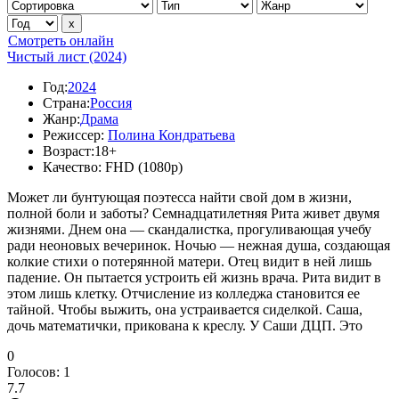
Смотреть онлайн
Чистый лист (2024)
Год:
2024
Страна:
Россия
Жанр:
Драма
Режиссер:
Полина Кондратьева
Возраст:
18+
Качество:
FHD (1080p)
Может ли бунтующая поэтесса найти свой дом в жизни,
полной боли и заботы? Семнадцатилетняя Рита живет двумя
жизнями. Днем она — скандалистка, прогуливающая учебу
ради неоновых вечеринок. Ночью — нежная душа, создающая
колкие стихи о потерянной матери. Отец видит в ней лишь
падение. Он пытается устроить ей жизнь врача. Рита видит в
этом лишь клетку. Отчисление из колледжа становится ее
тайной. Чтобы выжить, она устраивается сиделкой. Саша,
дочь математички, прикована к креслу. У Саши ДЦП. Это
0
Голосов:
1
7.7