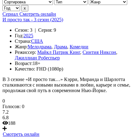
Сериал
Смотреть онлайн
И просто так - 3 сезон (2025)
Сезон:
3 |
Серия:
9
Год:
2025
Страна:
США
Жанр:
Мелодрама
,
Драма
,
Комедии
Режиссер:
Майкл Патрик Кинг
,
Синтия Никсон
,
Джиллиан Робеспьер
Возраст:
18+
Качество:
FHD (1080p)
В 3 сезоне «И просто так…» Кэрри, Миранда и Шарлотта
сталкиваются с новыми вызовами в любви, карьере и семье,
продолжая свой путь в современном Нью-Йорке.
0
Голосов:
0
7.2
6.8
188
Смотреть онлайн