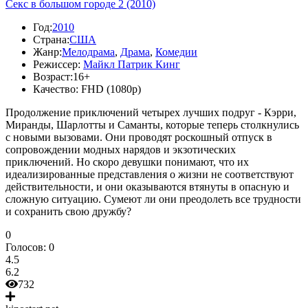
Секс в большом городе 2 (2010)
Год:
2010
Страна:
США
Жанр:
Мелодрама
,
Драма
,
Комедии
Режиссер:
Майкл Патрик Кинг
Возраст:
16+
Качество:
FHD (1080p)
Продолжение приключений четырех лучших подруг - Кэрри,
Миранды, Шарлотты и Саманты, которые теперь столкнулись
с новыми вызовами. Они проводят роскошный отпуск в
сопровождении модных нарядов и экзотических
приключений. Но скоро девушки понимают, что их
идеализированные представления о жизни не соответствуют
действительности, и они оказываются втянуты в опасную и
сложную ситуацию. Сумеют ли они преодолеть все трудности
и сохранить свою дружбу?
0
Голосов:
0
4.5
6.2
732