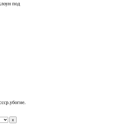
 клоун под
ссср.убогие.