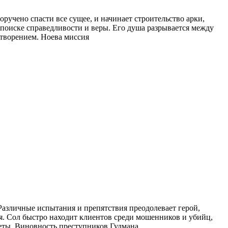
ручено спасти все сущее, и начинает строительство арки,
в поиске справедливости и веры. Его душа разрывается между
 творением. Ноева миссия
азличные испытания и препятствия преодолевает герой,
ия. Сол быстро находит клиентов среди мошенников и убийц,
еты. Виновность преступников Гудмана