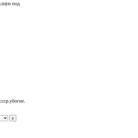
 клоун под
ссср.убогие.