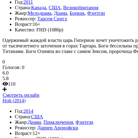
Год:
2011
Страна:
Канада
,
США
,
Великобритания
Жанр:
Мелодрама
,
Драма
,
Боевик
,
Фэнтези
Режиссер:
Тарсем Сингх
Возраст:
16+
Качество:
FHD (1080p)
Одержимый жаждой власти царь Гиперион хочет уничтожить ро
от тысячелетнего заточения в горах Тартара. Боги бессильны п
Титанами. Боги Олимпа во главе с самим Зевсом, пророчица Ф
0
Голосов:
0
6.0
5.8
110
Смотреть онлайн
Ной (2014)
Год:
2014
Страна:
США
Жанр:
Драма
,
Приключения
,
Фэнтези
Режиссер:
Даррен Аронофски
Возраст:
12+