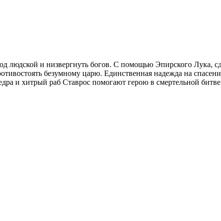
д людской и низвергнуть богов. С помощью Эпирского Лука, сд
ротивостоять безумному царю. Единственная надежда на спасение
едра и хитрый раб Ставрос помогают герою в смертельной битве