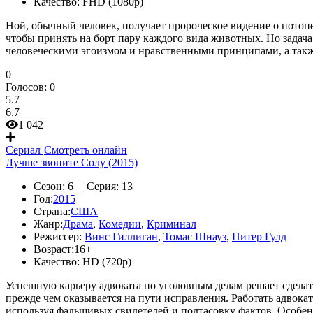
Качество:
FHD (1080p)
Ной, обычный человек, получает пророческое видение о потопе,
чтобы принять на борт пару каждого вида животных. Но задача
человеческими эгоизмом и нравственными принципами, а такж
0
Голосов:
0
5.7
6.7
1 042
Сериал
Смотреть онлайн
Лучше звоните Солу (2015)
Сезон:
6 |
Серия:
13
Год:
2015
Страна:
США
Жанр:
Драма
,
Комедии
,
Криминал
Режиссер:
Винс Гиллиган
,
Томас Шнауз
,
Питер Гулд
Возраст:
16+
Качество:
HD (720p)
Успешную карьеру адвоката по уголовным делам решает сделат
прежде чем оказывается на пути исправления. Работать адвок
используя фальшивых свидетелей и подтасовку фактов. Особе