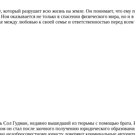
 который разрушит всю жизнь на земле. Он понимает, что ему по
 Ноя оказывается не только в спасении физического мира, но и 
е между любовью к своей семье и ответственностью перед всем
ь Сол Гудман, недавно вышедший из тюрьмы с помощью брата. Р
атом он стал после заочного получению юридического образован
нно недобросовестному юристу доверяют криминальные авторит