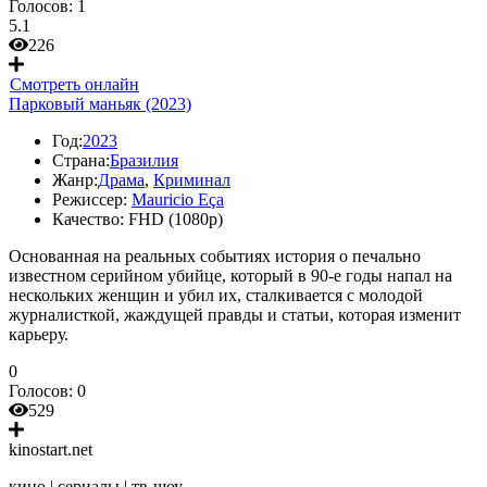
Голосов:
1
5.1
226
Смотреть онлайн
Парковый маньяк (2023)
Год:
2023
Страна:
Бразилия
Жанр:
Драма
,
Криминал
Режиссер:
Mauricio Eça
Качество:
FHD (1080p)
Основанная на реальных событиях история о печально
известном серийном убийце, который в 90-е годы напал на
нескольких женщин и убил их, сталкивается с молодой
журналисткой, жаждущей правды и статьи, которая изменит
карьеру.
0
Голосов:
0
529
kinostart.net
кино | сериалы | тв-шоу