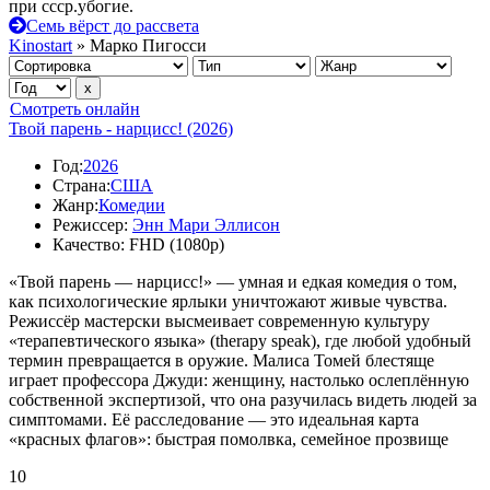
при ссср.убогие.
Семь вёрст до рассвета
Kinostart
» Марко Пигосси
Смотреть онлайн
Твой парень - нарцисc! (2026)
Год:
2026
Страна:
США
Жанр:
Комедии
Режиссер:
Энн Мари Эллисон
Качество:
FHD (1080p)
«Твой парень — нарцисс!» — умная и едкая комедия о том,
как психологические ярлыки уничтожают живые чувства.
Режиссёр мастерски высмеивает современную культуру
«терапевтического языка» (therapy speak), где любой удобный
термин превращается в оружие. Малиса Томей блестяще
играет профессора Джуди: женщину, настолько ослеплённую
собственной экспертизой, что она разучилась видеть людей за
симптомами. Её расследование — это идеальная карта
«красных флагов»: быстрая помолвка, семейное прозвище
10