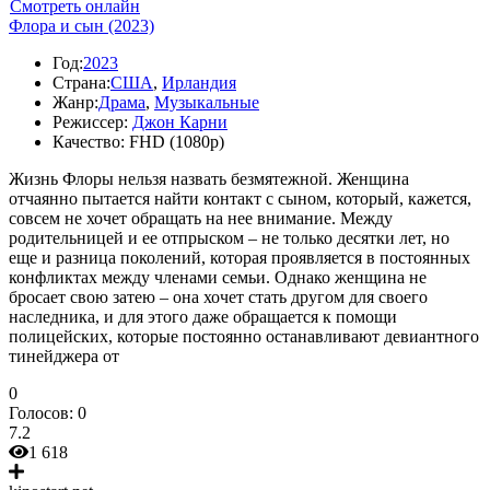
Смотреть онлайн
Флора и сын (2023)
Год:
2023
Страна:
США
,
Ирландия
Жанр:
Драма
,
Музыкальные
Режиссер:
Джон Карни
Качество:
FHD (1080p)
Жизнь Флоры нельзя назвать безмятежной. Женщина
отчаянно пытается найти контакт с сыном, который, кажется,
совсем не хочет обращать на нее внимание. Между
родительницей и ее отпрыском – не только десятки лет, но
еще и разница поколений, которая проявляется в постоянных
конфликтах между членами семьи. Однако женщина не
бросает свою затею – она хочет стать другом для своего
наследника, и для этого даже обращается к помощи
полицейских, которые постоянно останавливают девиантного
тинейджера от
0
Голосов:
0
7.2
1 618