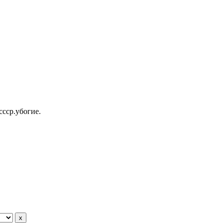
ссср.убогие.