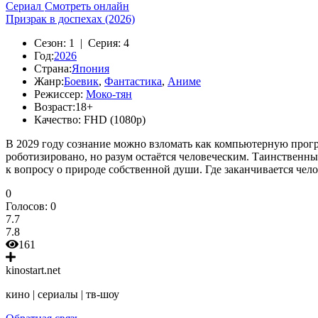
Сериал
Смотреть онлайн
Призрак в доспехах (2026)
Сезон:
1 |
Серия:
4
Год:
2026
Страна:
Япония
Жанр:
Боевик
,
Фантастика
,
Аниме
Режиссер:
Моко-тян
Возраст:
18+
Качество:
FHD (1080p)
В 2029 году сознание можно взломать как компьютерную прогр
роботизировано, но разум остаётся человеческим. Таинственн
к вопросу о природе собственной души. Где заканчивается чел
0
Голосов:
0
7.7
7.8
161
kinostart.net
кино | сериалы | тв-шоу