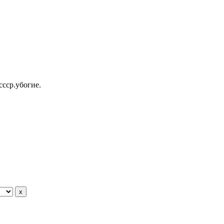
ссср.убогие.