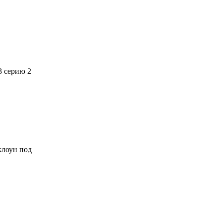
3 серию 2
 клоун под