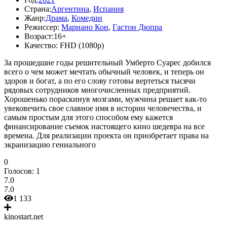
Страна:
Аргентина
,
Испания
Жанр:
Драма
,
Комедии
Режиссер:
Мариано Кон
,
Гастон Дюпра
Возраст:
16+
Качество:
FHD (1080p)
За прошедшие годы решительный Умберто Суарес добился
всего о чем может мечтать обычный человек, и теперь он
здоров и богат, а по его слову готовы вертеться тысячи
рядовых сотрудников многочисленных предприятий.
Хорошенько пораскинув мозгами, мужчина решает как-то
увековечить свое славное имя в истории человечества, и
самым простым для этого способом ему кажется
финансирование съемок настоящего кино шедевра на все
времена. Для реализации проекта он приобретает права на
экранизацию гениального
0
Голосов:
1
7.0
7.0
1 133
kinostart.net