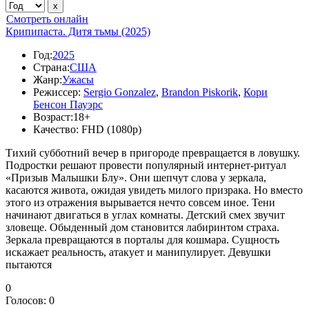
Смотреть онлайн
Крипипаста. Дитя тьмы (2025)
Год:
2025
Страна:
США
Жанр:
Ужасы
Режиссер:
Sergio Gonzalez
,
Brandon Piskorik
,
Кори
Бенсон Пауэрс
Возраст:
18+
Качество:
FHD (1080p)
Тихий субботний вечер в пригороде превращается в ловушку.
Подростки решают провести популярный интернет-ритуал
«Призыв Малышки Блу». Они шепчут слова у зеркала,
касаются живота, ожидая увидеть милого призрака. Но вместо
этого из отражения вырывается нечто совсем иное. Тени
начинают двигаться в углах комнаты. Детский смех звучит
зловеще. Обыденный дом становится лабиринтом страха.
Зеркала превращаются в порталы для кошмара. Сущность
искажает реальность, атакует и манипулирует. Девушки
пытаются
0
Голосов:
0