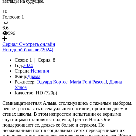
взгляды на будущее.
10
Голосов:
1
5.2
6.6
596
Сериал
Смотреть онлайн
Ни одной больше (2024)
Сезон:
1 |
Серия:
8
Год:
2024
Страна:
Испания
Жанр:
Драма
Режиссер:
Эдуард Кортес
,
Marta Font Pascual
,
Дэвид
Уллоа
Качество:
HD (720p)
Семнадцатилетняя Альма, столкнувшись с тяжелым выбором,
решает рассказать о сексуальном насилии, произошедшем в
стенах школы. В этом непростом испытании ее верными
спутницами становятся подруги, Грета и Ната. Они
поддерживают ее, делясь ее болью и страхом. Но
неожиданный пост в социальных сетях переворачивает их
мир вверх дном, заставляя сомневаться в каждом шаге. Жизнь