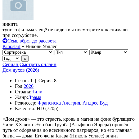
никита
тупого фильма я ещё не видел.вы посмотрите как снимали
при ссср.убогие.
Семь вёрст до рассвета
Kinostart
» Николь Уоллес
Сериал
Смотреть онлайн
Дом духов (2026)
Сезон:
1 |
Серия:
8
Год:
2026
Страна:
Чили
Жанр:
Драма
Режиссер:
Франсиска Алегрия
,
Андрес Вуд
Качество:
HD (720p)
«Дом духов» — это страсть, кровь и магия на фоне бурлящего
Чили XX века. Эстебан Труэба (Альфонсо Эррера) прошёл
путь от оборванца до всесильного патриарха, но его главная
битва — дома. Его жена Клара (Николь Уоллес) видит