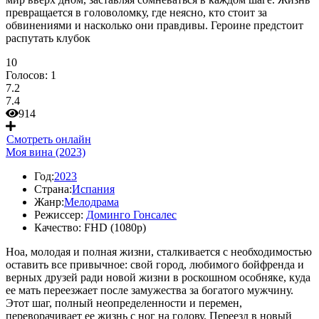
превращается в головоломку, где неясно, кто стоит за
обвинениями и насколько они правдивы. Героине предстоит
распутать клубок
10
Голосов:
1
7.2
7.4
914
Смотреть онлайн
Моя вина (2023)
Год:
2023
Страна:
Испания
Жанр:
Мелодрама
Режиссер:
Доминго Гонсалес
Качество:
FHD (1080p)
Ноа, молодая и полная жизни, сталкивается с необходимостью
оставить все привычное: свой город, любимого бойфренда и
верных друзей ради новой жизни в роскошном особняке, куда
ее мать переезжает после замужества за богатого мужчину.
Этот шаг, полный неопределенности и перемен,
переворачивает ее жизнь с ног на голову. Переезд в новый