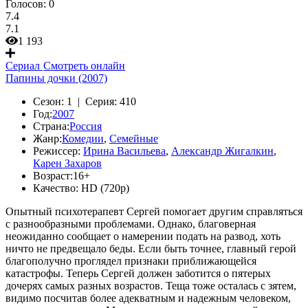
Голосов:
0
7.4
7.1
1 193
Сериал
Смотреть онлайн
Папины дочки (2007)
Сезон:
1 |
Серия:
410
Год:
2007
Страна:
Россия
Жанр:
Комедии
,
Семейные
Режиссер:
Ирина Васильева
,
Александр Жигалкин
,
Карен Захаров
Возраст:
16+
Качество:
HD (720p)
Опытный психотерапевт Сергей помогает другим справляться
с разнообразными проблемами. Однако, благоверная
неожиданно сообщает о намерении подать на развод, хоть
ничто не предвещало беды. Если быть точнее, главный герой
благополучно проглядел признаки приближающейся
катастрофы. Теперь Сергей должен заботится о пятерых
дочерях самых разных возрастов. Теща тоже осталась с зятем,
видимо посчитав более адекватным и надежным человеком,