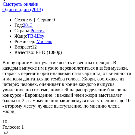
Смотреть онлайн
Один в один (2013)
Сезон:
6 |
Серия:
9
Год:
2013
Страна:
Россия
Жанр:
ТВ-Шоу
Режиссер:
Мигель
Возраст:
12+
Качество:
FHD (1080p)
В шоу принимают участие десять известных певцов. В
каждом выпуске им нужно перевоплотиться в звёзд музыки,
стараясь перенять оригинальный стиль артиста, от внешности
и манеры двигаться до тембра голоса. Жюри, состоящее из
четырёх человек, оценивает в конце каждого выпуска
увиденное по системе, похожей на распределение баллов на
конкурсе «Евровидение»: каждый член жюри выставляет
баллы от 2 - самому не понравившемуся выступлению - до 10
- второму месту; лучшее выступление, по мнению члена
жюри,
10
Голосов:
1
5.2