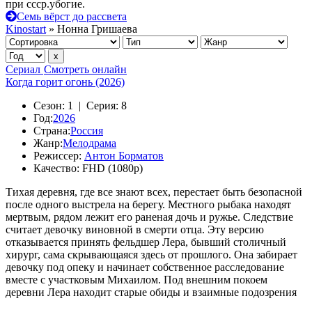
при ссср.убогие.
Семь вёрст до рассвета
Kinostart
» Нонна Гришаева
Сериал
Смотреть онлайн
Когда горит огонь (2026)
Сезон:
1 |
Серия:
8
Год:
2026
Страна:
Россия
Жанр:
Мелодрама
Режиссер:
Антон Борматов
Качество:
FHD (1080p)
Тихая деревня, где все знают всех, перестает быть безопасной
после одного выстрела на берегу. Местного рыбака находят
мертвым, рядом лежит его раненая дочь и ружье. Следствие
считает девочку виновной в смерти отца. Эту версию
отказывается принять фельдшер Лера, бывший столичный
хирург, сама скрывающаяся здесь от прошлого. Она забирает
девочку под опеку и начинает собственное расследование
вместе с участковым Михаилом. Под внешним покоем
деревни Лера находит старые обиды и взаимные подозрения