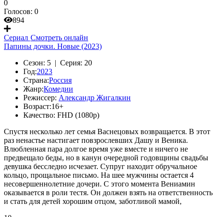
0
Голосов:
0
894
Сериал
Смотреть онлайн
Папины дочки. Новые (2023)
Сезон:
5 |
Серия:
20
Год:
2023
Страна:
Россия
Жанр:
Комедии
Режиссер:
Александр Жигалкин
Возраст:
16+
Качество:
FHD (1080p)
Спустя несколько лет семья Васнецовых возвращается. В этот
раз ненастье настигает повзрослевших Дашу и Веника.
Влюбленная пара долгое время уже вместе и ничего не
предвещало беды, но в канун очередной годовщины свадьбы
девушка бесследно исчезает. Супруг находит обручальное
кольцо, прощальное письмо. На шее мужчины остается 4
несовершеннолетние дочери. С этого момента Вениамин
оказывается в роли тестя. Он должен взять на ответственность
и стать для детей хорошим отцом, заботливой мамой,