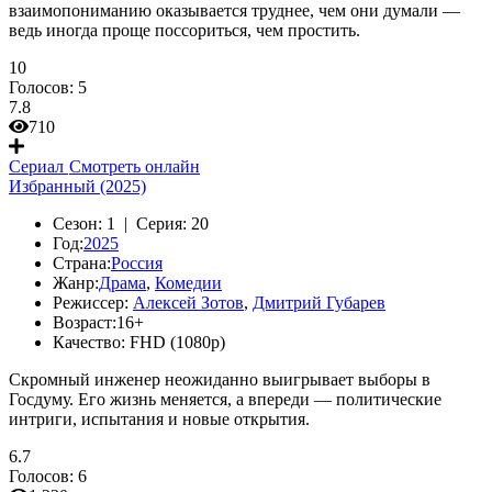
взаимопониманию оказывается труднее, чем они думали —
ведь иногда проще поссориться, чем простить.
10
Голосов:
5
7.8
710
Сериал
Смотреть онлайн
Избранный (2025)
Сезон:
1 |
Серия:
20
Год:
2025
Страна:
Россия
Жанр:
Драма
,
Комедии
Режиссер:
Алексей Зотов
,
Дмитрий Губарев
Возраст:
16+
Качество:
FHD (1080p)
Скромный инженер неожиданно выигрывает выборы в
Госдуму. Его жизнь меняется, а впереди — политические
интриги, испытания и новые открытия.
6.7
Голосов:
6