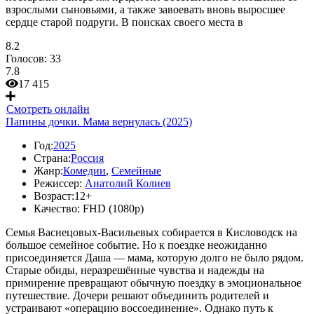
взрослыми сыновьями, а также завоевать вновь выросшее
сердце старой подруги. В поисках своего места в
8.2
Голосов:
33
7.8
17 415
Смотреть онлайн
Папины дочки. Мама вернулась (2025)
Год:
2025
Страна:
Россия
Жанр:
Комедии
,
Семейные
Режиссер:
Анатолий Колиев
Возраст:
12+
Качество:
FHD (1080p)
Семья Васнецовых-Васильевых собирается в Кисловодск на
большое семейное событие. Но к поездке неожиданно
присоединяется Даша — мама, которую долго не было рядом.
Старые обиды, неразрешённые чувства и надежды на
примирение превращают обычную поездку в эмоциональное
путешествие. Дочери решают объединить родителей и
устраивают «операцию воссоединение». Однако путь к