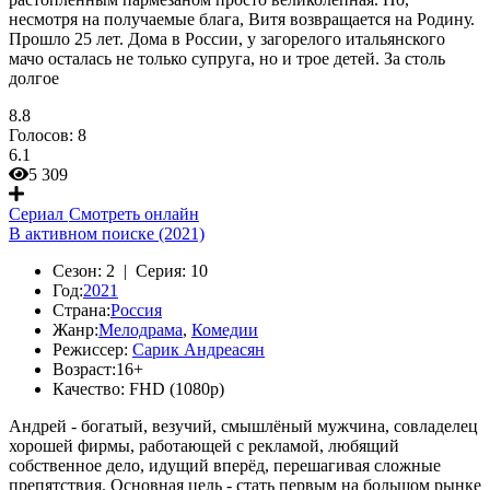
несмотря на получаемые блага, Витя возвращается на Родину.
Прошло 25 лет. Дома в России, у загорелого итальянского
мачо осталась не только супруга, но и трое детей. За столь
долгое
8.8
Голосов:
8
6.1
5 309
Сериал
Смотреть онлайн
В активном поиске (2021)
Сезон:
2 |
Серия:
10
Год:
2021
Страна:
Россия
Жанр:
Мелодрама
,
Комедии
Режиссер:
Сарик Андреасян
Возраст:
16+
Качество:
FHD (1080p)
Андрей - богатый, везучий, смышлёный мужчина, совладелец
хорошей фирмы, работающей с рекламой, любящий
собственное дело, идущий вперёд, перешагивая сложные
препятствия. Основная цель - стать первым на большом рынке