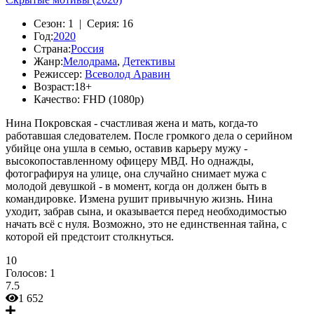
Сезон:
1 |
Серия:
16
Год:
2020
Страна:
Россия
Жанр:
Мелодрама
,
Детективы
Режиссер:
Всеволод Аравин
Возраст:
18+
Качество:
FHD (1080p)
Нина Покровская - счастливая жена и мать, когда-то
работавшая следователем. После громкого дела о серийном
убийце она ушла в семью, оставив карьеру мужу -
высокопоставленному офицеру МВД. Но однажды,
фотографируя на улице, она случайно снимает мужа с
молодой девушкой - в момент, когда он должен быть в
командировке. Измена рушит привычную жизнь. Нина
уходит, забрав сына, и оказывается перед необходимостью
начать всё с нуля. Возможно, это не единственная тайна, с
которой ей предстоит столкнуться.
10
Голосов:
1
7.5
1 652