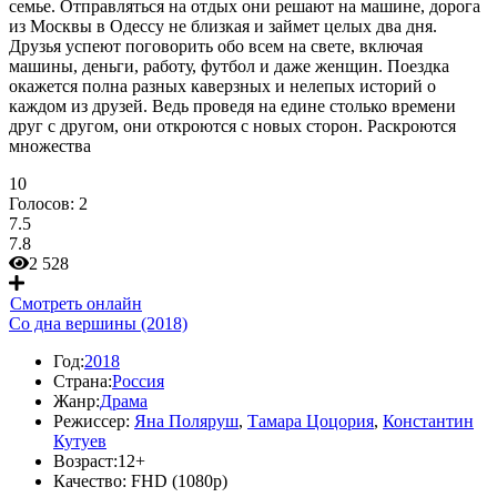
семье. Отправляться на отдых они решают на машине, дорога
из Москвы в Одессу не близкая и займет целых два дня.
Друзья успеют поговорить обо всем на свете, включая
машины, деньги, работу, футбол и даже женщин. Поездка
окажется полна разных каверзных и нелепых историй о
каждом из друзей. Ведь проведя на едине столько времени
друг с другом, они откроются с новых сторон. Раскроются
множества
10
Голосов:
2
7.5
7.8
2 528
Смотреть онлайн
Со дна вершины (2018)
Год:
2018
Страна:
Россия
Жанр:
Драма
Режиссер:
Яна Поляруш
,
Тамара Цоцория
,
Константин
Кутуев
Возраст:
12+
Качество:
FHD (1080p)