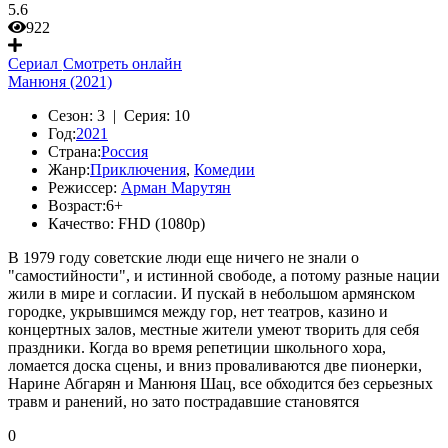
5.6
922
Сериал
Смотреть онлайн
Манюня (2021)
Сезон:
3 |
Серия:
10
Год:
2021
Страна:
Россия
Жанр:
Приключения
,
Комедии
Режиссер:
Арман Марутян
Возраст:
6+
Качество:
FHD (1080p)
В 1979 году советские люди еще ничего не знали о
"самостийности", и истинной свободе, а потому разные нации
жили в мире и согласии. И пускай в небольшом армянском
городке, укрывшимся между гор, нет театров, казино и
концертных залов, местные жители умеют творить для себя
праздники. Когда во время репетиции школьного хора,
ломается доска сцены, и вниз проваливаются две пионерки,
Нарине Абгарян и Манюня Шац, все обходится без серьезных
травм и ранений, но зато пострадавшие становятся
0