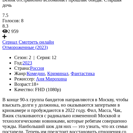
дочь
7.5
Голосов:
8
8.3
2 959
Сериал
Смотреть онлайн
Отмороженные (2023)
Сезон:
2 |
Серия:
12
Год:
2023
Страна:
Россия
Жанр:
Комедии
,
Криминал
,
Фантастика
Режиссер:
Аня Мирохина
Возраст:
18+
Качество:
FHD (1080p)
В конце 90-х группа бандитов направляются в Москву, чтобы
взыскать долги у должника, но оказываются запертыми в
криокамере и пробуждаются в 2022 году. Фил, Масса, Чак,
Вжик сталкиваются с радикально измененной Москвой и
технологическими новинками, которые ребятам совершенно
чужды. Наибольший шок для них — это узнать, что их семьи
постарели. Теперь им предстоит восстановить отношения со