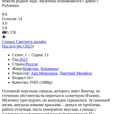
нежели родное чадо. Мужчина познакомился с дамой с
Рублевки,
8.6
Голосов:
14
4.9
5.8
5 578
Сериал
Смотреть онлайн
Наследство (2023)
Сезон:
1 |
Серия:
13
Год:
2023
Страна:
Россия
Жанр:
Комедии
,
Криминал
Режиссер:
Аня Мирохина
,
Дмитрий Меняйло
Возраст:
16+
Качество:
FHD (1080p)
Основной персонаж сериала, которого зовут Виктор, по
стечению обстоятельств переехал в солнечную Италию.
Мужчину преследуют, он вынужден скрываться. За границей
жизнь заиграла новыми красками – деньги не проблема,
работа отличная, паста невероятно вкусная, а пицца с
растопленным пармезаном просто великолепная. Но,