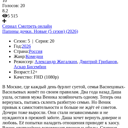
10
Голосов:
20
8.2
5 515
Сериал
Смотреть онлайн
Папины дочки. Новые (5 сезон) (2026)
Сезон:
5 |
Серия:
20
Год:
2026
Страна:
Россия
Жанр:
Комедии
Режиссер:
Александр Жигалкин
,
Дмитрий Грибанов
,
Аскар Бисембин
Возраст:
12+
Качество:
FHD (1080p)
В Москве, где каждый день бурлит суетой, семья Васнецовых-
Васильевых живёт по своим правилам. Два года назад Даша
ушла, оставив мужа Веника хозяйничать одному. Теперь она
вернулась, пытаясь склеить разбитую семью. Но Веник
привык к самостоятельности и больше не ждёт её советов.
Дочери тоже выросли. Они стали независимыми и не
нуждаются в прежней заботе. Даша хочет вернуть доверие и
любовь. Её попытки наладить отношения приводят к хаосу.
Веник отстранённо вспоминает прошлые обиды. Старшая