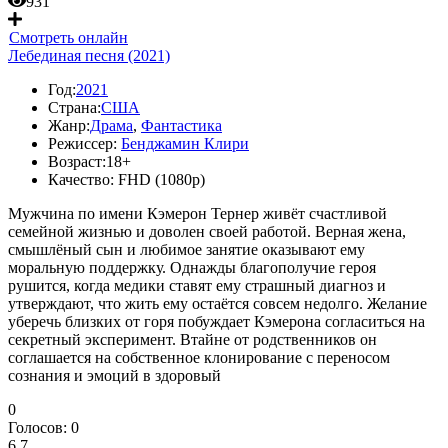
931
Смотреть онлайн
Лебединая песня (2021)
Год:
2021
Страна:
США
Жанр:
Драма
,
Фантастика
Режиссер:
Бенджамин Клири
Возраст:
18+
Качество:
FHD (1080p)
Мужчина по имени Кэмерон Тернер живёт счастливой
семейной жизнью и доволен своей работой. Верная жена,
смышлёный сын и любимое занятие оказывают ему
моральную поддержку. Однажды благополучие героя
рушится, когда медики ставят ему страшный диагноз и
утверждают, что жить ему остаётся совсем недолго. Желание
уберечь близких от горя побуждает Кэмерона согласиться на
секретный эксперимент. Втайне от родственников он
соглашается на собственное клонирование с переносом
сознания и эмоций в здоровый
0
Голосов:
0
6.7