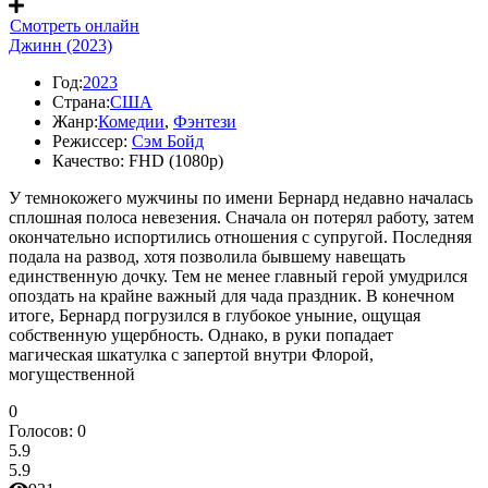
Смотреть онлайн
Джинн (2023)
Год:
2023
Страна:
США
Жанр:
Комедии
,
Фэнтези
Режиссер:
Сэм Бойд
Качество:
FHD (1080p)
У темнокожего мужчины по имени Бернард недавно началась
сплошная полоса невезения. Сначала он потерял работу, затем
окончательно испортились отношения с супругой. Последняя
подала на развод, хотя позволила бывшему навещать
единственную дочку. Тем не менее главный герой умудрился
опоздать на крайне важный для чада праздник. В конечном
итоге, Бернард погрузился в глубокое уныние, ощущая
собственную ущербность. Однако, в руки попадает
магическая шкатулка с запертой внутри Флорой,
могущественной
0
Голосов:
0
5.9
5.9