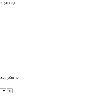
 клоун под
ссср.убогие.