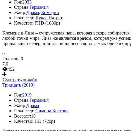
Год:
2023
Страна:
Германия
Жанр:
Драма
,
Комедии
Режиссер:
Лукас Натрат
Качество:
FHD (1080p)
Клеменс и Лиза – супружеская пара, которая вскоре собирается
любой точки мира. Лиза же является врачом, которая уже успеш
прощальный вечер, пригласив на него своих самых близких дру
0
Голосов:
0
7.0
452
Смотреть онлайн
Тридцать (2019)
Год:
2019
Страна:
Германия
Жанр:
Драма
Режиссер:
Симона Костова
Возраст:
18+
Качество:
HD (720p)