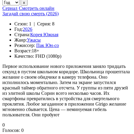
Сериал
Смотреть онлайн
Загадай свою смерть (2026)
Сезон:
1 |
Серия:
8
Год:
2026
Страна:
Корея Южная
Жанр:
Ужасы
Режиссер:
Пак Юн-со
Возраст:
18+
Качество:
FHD (1080p)
Первое использование нового приложения заняло тридцать
секунд в пустом школьном коридоре. Школьница прошептала
желание о своем обидчике в камеру телефона. Оно
исполнилось моментально. Затем на экране запустился
красный таймер обратного отсчета. У группы из пяти друзей
из элитной школы Сорин всего несколько часов. Их
смартфоны превратились в устройства для смертельного
проклятия. Любое загаданное в приложении Girigo желание
мгновенно сбывается. Цена — неминуемая гибель
пользователя. Они пробуют
0
Голосов:
0