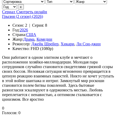
Сериал
Смотреть онлайн
Грызня (2 сезон) (2026)
Сезон:
2 |
Серия:
8
Год:
2026
Страна:
США
Жанр:
Драма
,
Комедии
Режиссер:
Джейк Шрейер
,
Хикари
,
Ли Сон-джин
Качество:
FHD (1080p)
Они работают в одном элитном клубе и мечтают о
расположении хозяйки-миллиардерши. Молодая пара
сотрудников случайно становится свидетелями грязной ссоры
своих боссов. Неловкая ситуация мгновенно превращается в
цепную реакцию взаимных пакостей. Никто не хочет уступать
в этой войне шантажа и интриг. Замкнутый мир роскоши
становится полем битвы поколений. Здесь бытовые
разногласия эскалируют в одержимость местью. Любовь
переплетается с ненавистью, а оптимизм сталкивается с
цинизмом. Все яростно
0
Голосов:
0