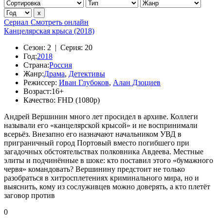
Сериал
Смотреть онлайн
Канцелярская крыса (2018)
Сезон:
2 |
Серия:
20
Год:
2018
Страна:
Россия
Жанр:
Драма
,
Детективы
Режиссер:
Иван Глубоков
,
Алан Дзоциев
Возраст:
16+
Качество:
FHD (1080p)
Андрей Вершинин много лет просидел в архиве. Коллеги
называли его «канцелярской крысой» и не воспринимали
всерьёз. Внезапно его назначают начальником УВД в
приграничный город Портовый вместо погибшего при
загадочных обстоятельствах полковника Авдеева. Местные
элиты и подчинённые в шоке: кто поставил этого «бумажного
червя» командовать? Вершинину предстоит не только
разобраться в хитросплетениях криминального мира, но и
выяснить, кому из сослуживцев можно доверять, а кто плетёт
заговор против
0