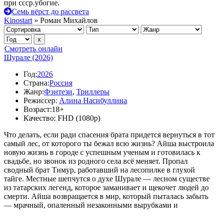
при ссср.убогие.
Семь вёрст до рассвета
Kinostart
» Роман Михайлов
Смотреть онлайн
Шурале (2026)
Год:
2026
Страна:
Россия
Жанр:
Фэнтези
,
Триллеры
Режиссер:
Алина Насибуллина
Возраст:
18+
Качество:
FHD (1080p)
Что делать, если ради спасения брата придется вернуться в тот
самый лес, от которого ты бежал всю жизнь? Айша выстроила
новую жизнь в городе с успешным ученым и готовилась к
свадьбе, но звонок из родного села всё меняет. Пропал
сводный брат Тимур, работавший на лесопилке в глухой
тайге. Местные шепчутся о духе Шурале — лесном существе
из татарских легенд, которое заманивает и щекочет людей до
смерти. Айша возвращается в мир, который пыталась забыть
— мрачный, опаленный незаконными вырубками и