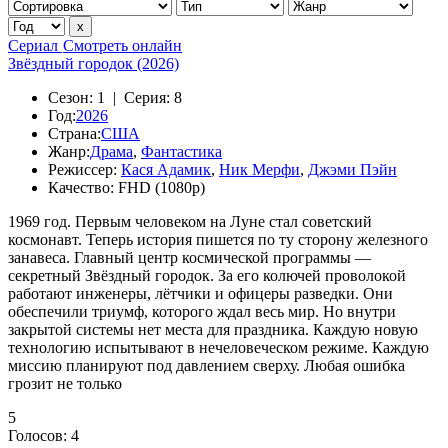
Сериал
Смотреть онлайн
Звёздный городок (2026)
Сезон:
1 |
Серия:
8
Год:
2026
Страна:
США
Жанр:
Драма
,
Фантастика
Режиссер:
Кася Адамик
,
Ник Мерфи
,
Джэми Пэйн
Качество:
FHD (1080p)
1969 год. Первым человеком на Луне стал советский
космонавт. Теперь история пишется по ту сторону железного
занавеса. Главный центр космической программы —
секретный Звёздный городок. За его колючей проволокой
работают инженеры, лётчики и офицеры разведки. Они
обеспечили триумф, которого ждал весь мир. Но внутри
закрытой системы нет места для праздника. Каждую новую
технологию испытывают в нечеловеческом режиме. Каждую
миссию планируют под давлением сверху. Любая ошибка
грозит не только
5
Голосов:
4