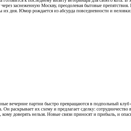
 готовится к последнему визиту ветеринара для своего кота. В э
через заснеженную Москву, преодолевая бытовые препятствия. 
 их дня. Юмор рождается из абсурда повседневности и неловких
инные вечерние партии быстро превращаются в подпольный клуб 
ла. Он раскрывает их схему и предлагает сделку: сотрудничество
и, кому доверять нельзя. Новые связи приносят и прибыль, и опа