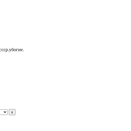
ссср.убогие.