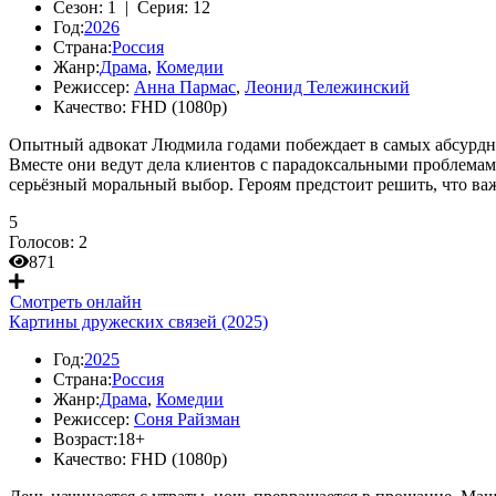
Сезон:
1 |
Серия:
12
Год:
2026
Страна:
Россия
Жанр:
Драма
,
Комедии
Режиссер:
Анна Пармас
,
Леонид Тележинский
Качество:
FHD (1080p)
Опытный адвокат Людмила годами побеждает в самых абсурдны
Вместе они ведут дела клиентов с парадоксальными проблемам
серьёзный моральный выбор. Героям предстоит решить, что важ
5
Голосов:
2
871
Смотреть онлайн
Картины дружеских связей (2025)
Год:
2025
Страна:
Россия
Жанр:
Драма
,
Комедии
Режиссер:
Соня Райзман
Возраст:
18+
Качество:
FHD (1080p)