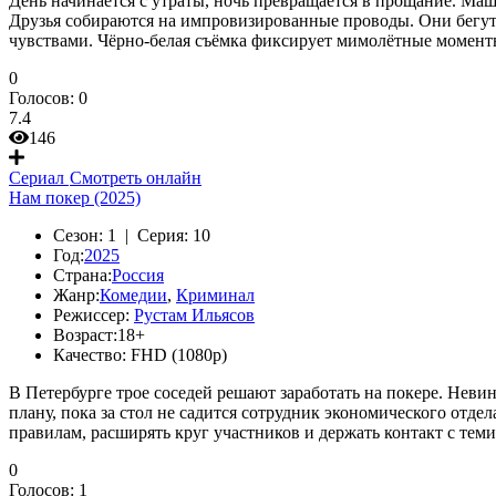
День начинается с утраты, ночь превращается в прощание. Маша
Друзья собираются на импровизированные проводы. Они бегут 
чувствами. Чёрно-белая съёмка фиксирует мимолётные моменты
0
Голосов:
0
7.4
146
Сериал
Смотреть онлайн
Нам покер (2025)
Сезон:
1 |
Серия:
10
Год:
2025
Страна:
Россия
Жанр:
Комедии
,
Криминал
Режиссер:
Рустам Ильясов
Возраст:
18+
Качество:
FHD (1080p)
В Петербурге трое соседей решают заработать на покере. Нев
плану, пока за стол не садится сотрудник экономического отде
правилам, расширять круг участников и держать контакт с тем
0
Голосов:
1