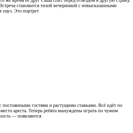
то же время её друг Саша спит перед отъездом в другую страну.
Встреча становится тихой вечеринкой с невысказанными
 пауз. Это портрет
с постоянными гостями и растущими ставками. Всё идёт по
 вместо ареста. Теперь ребята вынуждены играть по чужим
сность — появляются