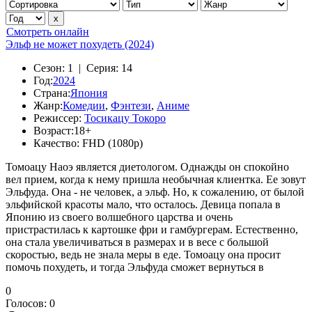
Смотреть онлайн
Эльф не может похудеть (2024)
Сезон:
1 |
Серия:
14
Год:
2024
Страна:
Япония
Жанр:
Комедии
,
Фэнтези
,
Аниме
Режиссер:
Тосикацу Токоро
Возраст:
18+
Качество:
FHD (1080p)
Томоацу Наоэ является диетологом. Однажды он спокойно
вел прием, когда к нему пришла необычная клиентка. Ее зовут
Эльфуда. Она - не человек, а эльф. Но, к сожалению, от былой
эльфийской красоты мало, что осталось. Девица попала в
Японию из своего волшебного царства и очень
пристрастилась к картошке фри и гамбургерам. Естественно,
она стала увеличиваться в размерах и в весе с большой
скоростью, ведь не знала меры в еде. Томоацу она просит
помочь похудеть, и тогда Эльфуда сможет вернуться в
0
Голосов:
0