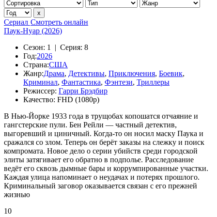
Сериал
Смотреть онлайн
Паук-Нуар (2026)
Сезон:
1 |
Серия:
8
Год:
2026
Страна:
США
Жанр:
Драма
,
Детективы
,
Приключения
,
Боевик
,
Криминал
,
Фантастика
,
Фэнтези
,
Триллеры
Режиссер:
Гарри Брэдбир
Качество:
FHD (1080p)
В Нью-Йорке 1933 года в трущобах копошатся отчаяние и
гангстерские пули. Бен Рейли — частный детектив,
выгоревший и циничный. Когда-то он носил маску Паука и
сражался со злом. Теперь он берёт заказы на слежку и поиск
компромата. Новое дело о серии убийств среди городской
элиты затягивает его обратно в подполье. Расследование
ведёт его сквозь дымные бары и коррумпированные участки.
Каждая улица напоминает о неудачах и потерях прошлого.
Криминальный заговор оказывается связан с его прежней
жизнью
10