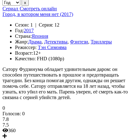
Сериал
Смотреть онлайн
Город, в котором меня нет (2017)
Сезон:
1 |
Серия:
12
Год:
2017
Страна:
Япония
Жанр:
Драма
,
Детективы
,
Фэнтези
,
Триллеры
Режиссер:
Тэн Симояма
Возраст:
12+
Качество:
FHD (1080p)
Сатору Фудзинума обладает удивительным даром: он
способен путешествовать в прошлое и предотвращать
трагедии. Без конца помогая другим, однажды он решает
помочь себе. Сатору отправляется на 18 лет назад, чтобы
узнать, кто убил его мать. Парень уверен, её смерть как-то
связана с серией убийств детей.
0
Голосов:
0
7.8
7.5
360