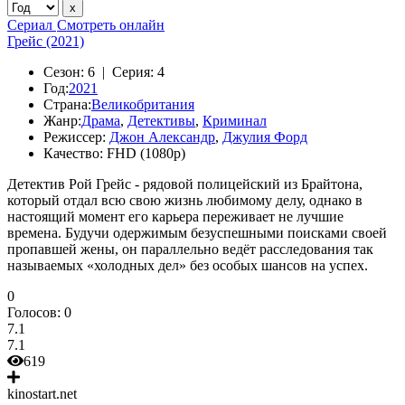
Сериал
Смотреть онлайн
Грейс (2021)
Сезон:
6 |
Серия:
4
Год:
2021
Страна:
Великобритания
Жанр:
Драма
,
Детективы
,
Криминал
Режиссер:
Джон Александр
,
Джулия Форд
Качество:
FHD (1080p)
Детектив Рой Грейс - рядовой полицейский из Брайтона,
который отдал всю свою жизнь любимому делу, однако в
настоящий момент его карьера переживает не лучшие
времена. Будучи одержимым безуспешными поисками своей
пропавшей жены, он параллельно ведёт расследования так
называемых «холодных дел» без особых шансов на успех.
0
Голосов:
0
7.1
7.1
619
kinostart.net