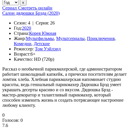
Сериал
Смотреть онлайн
Салон дядюшки Брэда (2020)
Сезон:
4 |
Серия:
26
Год:
2020
Страна:
Корея Южная
Жанр:
Мультфильмы
,
Мультсериалы
,
Приключения
,
Комедии
,
Детские
Режиссер:
Том Уэйлэнд
Возраст:
6+
Качество:
HD (720p)
Рассказ о необычной парикмахерской, где администратором
работает шоколадный капкейк, а прически посетителям делает
ломтик хлеба. Хлебная парикмахерская напоминает студию
красоты, ведь гениальный парикмахер Дядюшка Брэд умеет
украшать десерты красиво и со вкусом. Дядюшка Брэд -
мастер-декоратор и талантливый парикмахер, который
способен изменить жизнь и создать потрясающее настроение
любому клиенту.
0
Голосов:
0
7.6