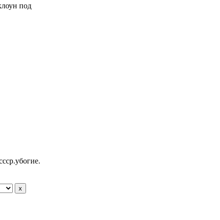
 клоун под
ссср.убогие.