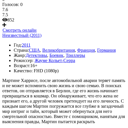
Голосов:
0
7.6
7.5
852
Смотреть онлайн
Неизвестный (2011)
Год:
2011
Страна:
США
,
Великобритания
,
Франция
,
Германия
Жанр:
Детективы
,
Боевик
,
Триллеры
Режиссер:
Жауме Кольет-Серра
Возраст:
16+
Качество:
FHD (1080p)
Мартине Харрисе, после автомобильной аварии теряет память
и не может вспомнить свою жизнь и свою семью. В поисках
ответов, он отправляется в Берлин, где его жизнь начинает
превращаться в кошмар. Он обнаруживает, что его жена не
признает его, а другой человек претендует на его личность. С
каждым шагом Мартин погружается все глубже в загадочный
мир интриг и тайн, который может обернуться для него
смертельной опасностью. Вместе с помощником, нанятым для
выяснения правды, Мартин пытается раскрыть