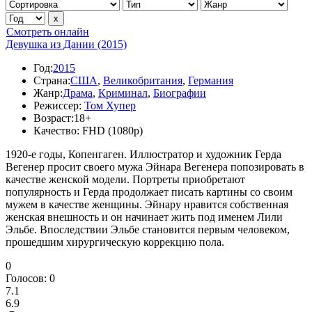
Смотреть онлайн
Девушка из Дании (2015)
Год:
2015
Страна:
США
,
Великобритания
,
Германия
Жанр:
Драма
,
Криминал
,
Биографии
Режиссер:
Том Хупер
Возраст:
18+
Качество:
FHD (1080p)
1920-е годы, Копенгаген. Иллюстратор и художник Герда
Вегенер просит своего мужа Эйнара Вегенера попозировать в
качестве женской модели. Портреты приобретают
популярность и Герда продолжает писать картины со своим
мужем в качестве женщины. Эйнару нравится собственная
женская внешность и он начинает жить под именем Лили
Эльбе. Впоследствии Эльбе становится первым человеком,
прошедшим хирургическую коррекцию пола.
0
Голосов:
0
7.1
6.9