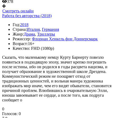
378
Смотреть онлайн
Работа без авторства (2018)
Год:
2018
Страна:
Италия
,
Германия
Жанр:
Драма
,
Триллеры
Режиссер:
Флориан Хенкель фон Доннерсмарк
Возраст:
16+
Качество:
FHD (1080p)
Сказать, что маленькому немцу Курту Барнерту повезло
появиться в подходящую эпоху, значит крепко погрешить
после истины, ибо он родился в годы расцвета нацизма, и
получает образование в художественной школе Дрездена.
Коммунистический режим не поощряет отход от
традиционных ценностей, и вольная манера художника
изображать мир иначе, чем его видят обыватели, становится
причиной проблем. Влюбившись в очаровательную Элли,
юноша завоевывает ее сердце, а после того, как подруга
сообщает о
0
Голосов:
0