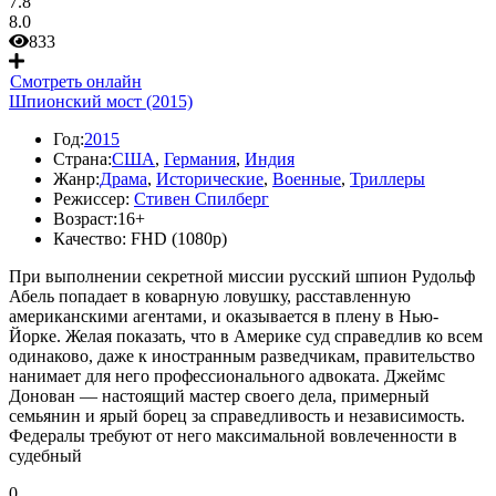
7.8
8.0
833
Смотреть онлайн
Шпионский мост (2015)
Год:
2015
Страна:
США
,
Германия
,
Индия
Жанр:
Драма
,
Исторические
,
Военные
,
Триллеры
Режиссер:
Стивен Спилберг
Возраст:
16+
Качество:
FHD (1080p)
При выполнении секретной миссии русский шпион Рудольф
Абель попадает в коварную ловушку, расставленную
американскими агентами, и оказывается в плену в Нью-
Йорке. Желая показать, что в Америке суд справедлив ко всем
одинаково, даже к иностранным разведчикам, правительство
нанимает для него профессионального адвоката. Джеймс
Донован — настоящий мастер своего дела, примерный
семьянин и ярый борец за справедливость и независимость.
Федералы требуют от него максимальной вовлеченности в
судебный
0