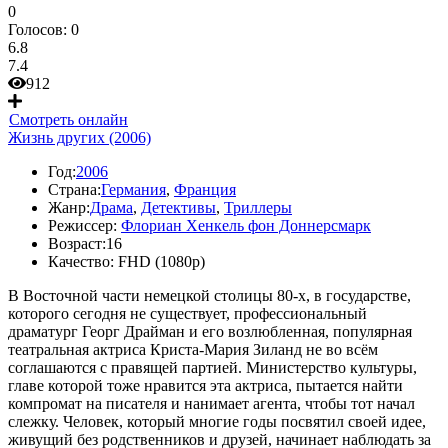
0
Голосов:
0
6.8
7.4
912
Смотреть онлайн
Жизнь других (2006)
Год:
2006
Страна:
Германия
,
Франция
Жанр:
Драма
,
Детективы
,
Триллеры
Режиссер:
Флориан Хенкель фон Доннерсмарк
Возраст:
16
Качество:
FHD (1080p)
В Восточной части немецкой столицы 80-х, в государстве,
которого сегодня не существует, профессиональный
драматург Георг Драйман и его возлюбленная, популярная
театральная актриса Криста-Мария Зиланд не во всём
соглашаются с правящей партией. Министерство культуры,
главе которой тоже нравится эта актриса, пытается найти
компромат на писателя и нанимает агента, чтобы тот начал
слежку. Человек, который многие годы посвятил своей идее,
живущий без родственников и друзей, начинает наблюдать за