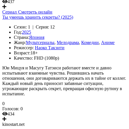
437
Сериал
Смотреть онлайн
Ты умеешь хранить секреты? (2025)
Сезон:
1 |
Серия:
12
Год:
2025
Страна:
Япония
Жанр:
Мультсериалы
,
Мелодрама
,
Комедии
,
Аниме
Режиссер:
Наоко Такэити
Возраст:
18+
Качество:
FHD (1080p)
Юи Мицуя и Масугу Татэиси работают вместе и давно
испытывают взаимные чувства. Решившись начать
отношения, они договариваются держать их в тайне от коллег.
Каждый новый день приносит забавные ситуации,
угрожающие раскрыть секрет, превращая офисную рутину в
испытание.
0
Голосов:
0
434
kinostart.net