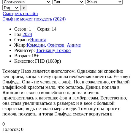
Смотреть онлайн
Эльф не может похудеть (2024)
Сезон:
1 |
Серия:
14
Год:
2024
Страна:
Япония
Жанр:
Комедии
,
Фэнтези
,
Аниме
Режиссер:
Тосикацу Токоро
Возраст:
18+
Качество:
FHD (1080p)
Томоацу Наоэ является диетологом. Однажды он спокойно
вел прием, когда к нему пришла необычная клиентка. Ее зовут
Эльфуда. Она - не человек, а эльф. Но, к сожалению, от былой
эльфийской красоты мало, что осталось. Девица попала в
Японию из своего волшебного царства и очень
пристрастилась к картошке фри и гамбургерам. Естественно,
она стала увеличиваться в размерах и в весе с большой
скоростью, ведь не знала меры в еде. Томоацу она просит
помочь похудеть, и тогда Эльфуда сможет вернуться в
0
Голосов:
0