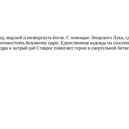
д людской и низвергнуть богов. С помощью Эпирского Лука, сд
ротивостоять безумному царю. Единственная надежда на спасение
едра и хитрый раб Ставрос помогают герою в смертельной битве