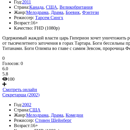
Год:
2011
Страна:
Канада
,
США
,
Великобритания
Жанр:
Мелодрама
,
Драма
,
Боевик
,
Фэнтези
Режиссер:
Тарсем Сингх
Возраст:
16+
Качество:
FHD (1080p)
Одержимый жаждой власти царь Гиперион хочет уничтожить ро
от тысячелетнего заточения в горах Тартара. Боги бессильны п
Титанами. Боги Олимпа во главе с самим Зевсом, пророчица Ф
0
Голосов:
0
6.0
5.8
100
Смотреть онлайн
Секретарша (2002)
Год:
2002
Страна:
США
Жанр:
Мелодрама
,
Драма
,
Комедии
Режиссер:
Стивен Шейнберг
Возраст:
16+