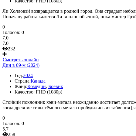
Качество:
FHD (1080p)
Ли Холловэй возвращается в родной город. Она страдает небол
Поначалу работа кажется Ли вполне обычной, пока мистер Грэй
0
Голосов:
0
7.0
7.0
232
Смотреть онлайн
Дин в 89-м (2024)
Год:
2024
Страна:
Канада
Жанр:
Комедии
,
Боевик
Качество:
FHD (1080p)
Стойкий поклонник хэви-метала неожиданно достигает долгожд
когда древние силы тёмного метала пробудились из забвения.[su
0
Голосов:
0
5.7
258