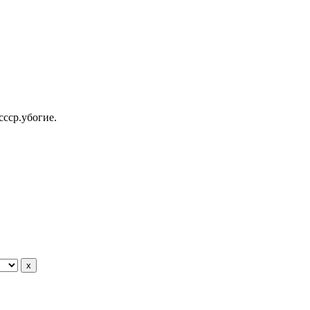
ссср.убогие.