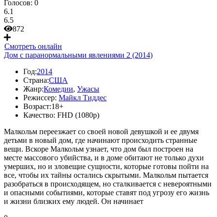
Голосов:
0
6.1
6.5
872
Смотреть онлайн
Дом с паранормальными явлениями 2 (2014)
Год:
2014
Страна:
США
Жанр:
Комедии
,
Ужасы
Режиссер:
Майкл Тиддес
Возраст:
18+
Качество:
FHD (1080p)
Малкольм переезжает со своей новой девушкой и ее двумя
детьми в новый дом, где начинают происходить странные
вещи. Вскоре Малкольм узнает, что дом был построен на
месте массового убийства, и в доме обитают не только духи
умерших, но и зловещие сущности, которые готовы пойти на
все, чтобы их тайны остались скрытыми. Малкольм пытается
разобраться в происходящем, но сталкивается с невероятными
и опасными событиями, которые ставят под угрозу его жизнь
и жизни близких ему людей. Он начинает