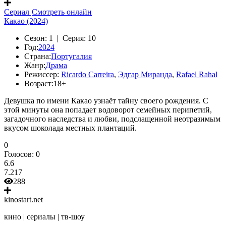
Сериал
Смотреть онлайн
Какао (2024)
Сезон:
1 |
Серия:
10
Год:
2024
Страна:
Португалия
Жанр:
Драма
Режиссер:
Ricardo Carreira
,
Эдгар Миранда
,
Rafael Rahal
Возраст:
18+
Девушка по имени Какао узнаёт тайну своего рождения. С
этой минуты она попадает водоворот семейных перипетий,
загадочного наследства и любви, подслащенной неотразимым
вкусом шоколада местных плантаций.
0
Голосов:
0
6.6
7.217
288
kinostart.net
кино | сериалы | тв-шоу