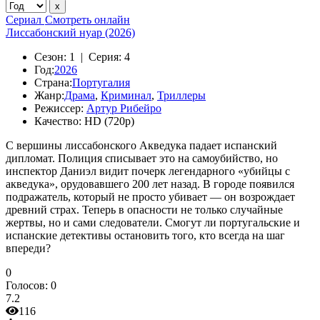
Сериал
Смотреть онлайн
Лиссабонский нуар (2026)
Сезон:
1 |
Серия:
4
Год:
2026
Страна:
Португалия
Жанр:
Драма
,
Криминал
,
Триллеры
Режиссер:
Артур Рибейро
Качество:
HD (720p)
С вершины лиссабонского Акведука падает испанский
дипломат. Полиция списывает это на самоубийство, но
инспектор Даниэл видит почерк легендарного «убийцы с
акведука», орудовавшего 200 лет назад. В городе появился
подражатель, который не просто убивает — он возрождает
древний страх. Теперь в опасности не только случайные
жертвы, но и сами следователи. Смогут ли португальские и
испанские детективы остановить того, кто всегда на шаг
впереди?
0
Голосов:
0
7.2
116