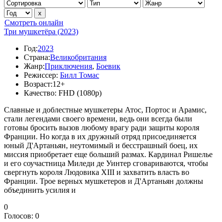
Смотреть онлайн
Три мушкетёра (2023)
Год:
2023
Страна:
Великобритания
Жанр:
Приключения
,
Боевик
Режиссер:
Билл Томас
Возраст:
12+
Качество:
FHD (1080p)
Славные и доблестные мушкетеры Атос, Портос и Арамис,
стали легендами своего времени, ведь они всегда были
готовы бросить вызов любому врагу ради защиты короля
Франции. Но когда в их дружный отряд присоединяется
юный Д'Артаньян, неутомимый и бесстрашный боец, их
миссия приобретает еще больший размах. Кардинал Ришелье
и его соучастница Миледи де Уинтер сговариваются, чтобы
свергнуть короля Людовика XIII и захватить власть во
Франции. Трое верных мушкетеров и Д'Артаньян должны
объединить усилия и
0
Голосов:
0