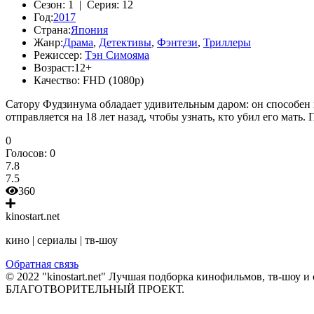
Сезон:
1 |
Серия:
12
Год:
2017
Страна:
Япония
Жанр:
Драма
,
Детективы
,
Фэнтези
,
Триллеры
Режиссер:
Тэн Симояма
Возраст:
12+
Качество:
FHD (1080p)
Сатору Фудзинума обладает удивительным даром: он способен 
отправляется на 18 лет назад, чтобы узнать, кто убил его мать. 
0
Голосов:
0
7.8
7.5
360
kinostart.net
кино | сериалы | тв-шоу
Обратная связь
© 2022 "kinostart.net" Лучшая подборка кинофильмов, тв-шоу и 
БЛАГОТВОРИТЕЛЬНЫЙ ПРОЕКТ.