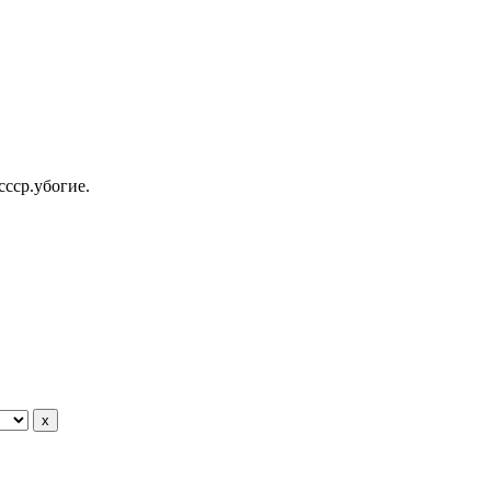
ссср.убогие.