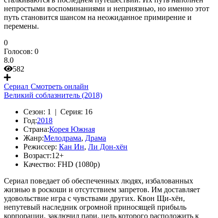
непростыми воспоминаниями и неприязнью, но именно этот
путь становится шансом на неожиданное примирение и
перемены.
0
Голосов:
0
8.0
582
Сериал
Смотреть онлайн
Великий соблазнитель (2018)
Сезон:
1 |
Серия:
16
Год:
2018
Страна:
Корея Южная
Жанр:
Мелодрама
,
Драма
Режиссер:
Кан Ин
,
Ли Дон-хён
Возраст:
12+
Качество:
FHD (1080p)
Сериал поведает об обеспеченных людях, избалованных
жизнью в роскоши и отсутствием запретов. Им доставляет
удовольствие игра с чувствами других. Квон Щи-хён,
непутевый наследник огромной приносящей прибыль
корпорации, заключил пари, цель которого расположить к