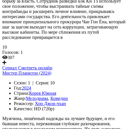
борьбу за власть. Сотрудник разведки Бэк Ки Тэ использует
свое положение, чтобы выстраивать тайные схемы
контрабанды и расширять личное влияние, прикрываясь
интересами государства. Его деятельность привлекает
внимание принципиального прокурора Чан Гон Ёна, который
шаг за шагом выходит на сеть коррупции, затрагивающую
высокие кабинеты. По мере сближения их путей
расследование превращается в
10
Голосов:
1
307
Сериал
Смотреть онлайн
Мистер Планктон (2024)
Сезон:
1 |
Серия:
10
Год:
2024
Страна:
Корея Южная
Жанр:
Мелодрама
,
Комедии
Режиссер:
Хон Джон-чхан
Качество:
HD (720p)
Мужчина, лишённый надежды на лучшее будущее, и его
бывшая невеста, пережившая глубокие разочарования,
сталкиваются в последнем путешествии. Их путь наполнен