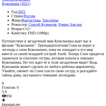
Кукольник (2021)
Год:
2021
Страна:
Россия
Жанр:
Фантастика
,
Триллеры
Режиссер:
Сергей Кузнецов
,
Роман Амслер
Возраст:
12+
Качество:
FHD (1080p)
Путешествие в загадочный мир Кукольника ждет вас в
фильме "Кукольник". Тринадцатилетняя Соня не верит в
легенды о злом Кукольнике, пока не попадает в его мир
вместе со своей младшей сестрой Аней. Теперь Соне придется
сражаться за спасение сестры, которая попала в ловушку
Кукольника. Но что ждет ее в этом загадочном мире? Ведь
Кукольник может сделать из любого ребенка марионетку.
Узнайте, сможет ли Соня спасти свою сестру, и разгадайте
тайны дома, окутанного темными легендами.
0
Голосов:
0
5.9
956
kinostart.net