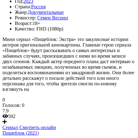
Год:
2023
Страна:
Россия
Жанр:
Документальные
Режиссер:
Семен Веснин
Возраст:
18+
Качество:
FHD (1080p)
Мини сериал «Пищеблок: Экстра» это закулисные истории
актеров оригинальной кинокартины. Главные герои сериала
«Пищеблок» будут рассказывать о самых интересных и
забавных случаях, произошедших с ними во время записи
двух сезонов. Каждый актер переднего плана даст интервью о
незабываемых эмоциях, полученных во время съемок, и
поделиться воспоминаниями из закадровой жизни. Они более
детально расскажут о посыле действий того или иного
персонажа для того, чтобы зрители смогли по-новому
взглянуть на
0
Голосов:
0
7.9
592
Сериал
Смотреть онлайн
Пищеблок (2021)