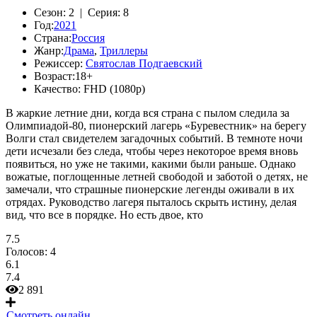
Сезон:
2 |
Серия:
8
Год:
2021
Страна:
Россия
Жанр:
Драма
,
Триллеры
Режиссер:
Святослав Подгаевский
Возраст:
18+
Качество:
FHD (1080p)
В жаркие летние дни, когда вся страна с пылом следила за
Олимпиадой-80, пионерский лагерь «Буревестник» на берегу
Волги стал свидетелем загадочных событий. В темноте ночи
дети исчезали без следа, чтобы через некоторое время вновь
появиться, но уже не такими, какими были раньше. Однако
вожатые, поглощенные летней свободой и заботой о детях, не
замечали, что страшные пионерские легенды оживали в их
отрядах. Руководство лагеря пыталось скрыть истину, делая
вид, что все в порядке. Но есть двое, кто
7.5
Голосов:
4
6.1
7.4
2 891
Смотреть онлайн