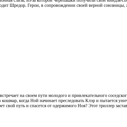
ционная слизь, из-за которой Черепашки получили свои ниндзя-с
ководит Шредор. Герои, в сопровождении своей верной союзницы
встречает на своем пути молодого и привлекательного соседского
 кошмар, когда Ной начинает преследовать Клэр и пытается унич
ерет свой путь и спасется от одержимого Ноя? Этот триллер заста