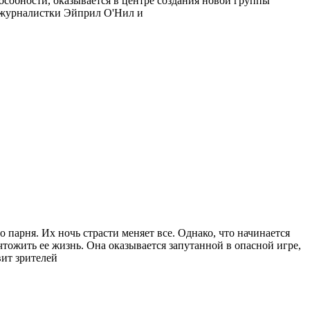
пособности, оказывается в центре создания новой группы
, журналистки Эйприл О'Нил и
 парня. Их ночь страсти меняет все. Однако, что начинается
тожить ее жизнь. Она оказывается запутанной в опасной игре,
вит зрителей