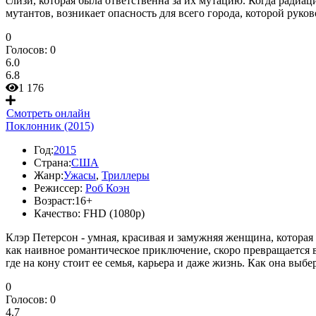
слизи, которая была ответственна за их мутацию. Когда радиа
мутантов, возникает опасность для всего города, которой ру
0
Голосов:
0
6.0
6.8
1 176
Смотреть онлайн
Поклонник (2015)
Год:
2015
Страна:
США
Жанр:
Ужасы
,
Триллеры
Режиссер:
Роб Коэн
Возраст:
16+
Качество:
FHD (1080p)
Клэр Петерсон - умная, красивая и замужняя женщина, которая 
как наивное романтическое приключение, скоро превращается в
где на кону стоит ее семья, карьера и даже жизнь. Как она выб
0
Голосов:
0
4.7