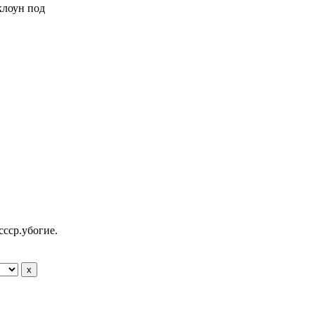
 клоун под
ссср.убогие.