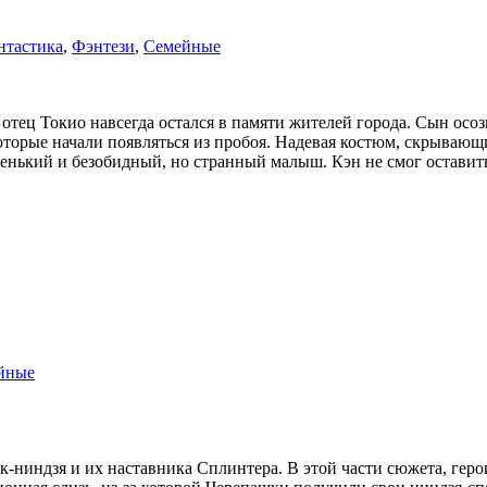
нтастика
,
Фэнтези
,
Семейные
о отец Токио навсегда остался в памяти жителей города. Сын осо
орые начали появляться из пробоя. Надевая костюм, скрывающий 
енький и безобидный, но странный малыш. Кэн не смог оставить 
йные
ниндзя и их наставника Сплинтера. В этой части сюжета, геро