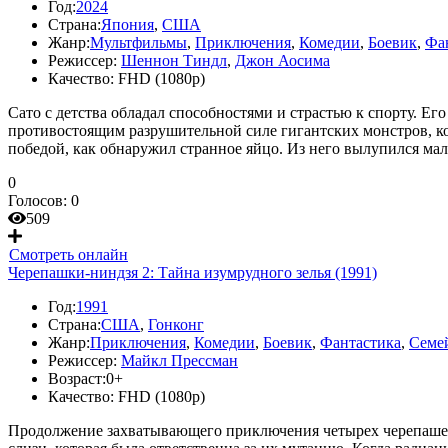
Год:
2024
Страна:
Япония
,
США
Жанр:
Мультфильмы
,
Приключения
,
Комедии
,
Боевик
,
Фа
Режиссер:
Шеннон Тиндл
,
Джон Аосима
Качество:
FHD (1080p)
Сато с детства обладал способностями и страстью к спорту. Ег
противостоящим разрушительной силе гигантских монстров, кот
победой, как обнаружил странное яйцо. Из него вылупился мал
0
Голосов:
0
509
Смотреть онлайн
Черепашки-ниндзя 2: Тайна изумрудного зелья (1991)
Год:
1991
Страна:
США
,
Гонконг
Жанр:
Приключения
,
Комедии
,
Боевик
,
Фантастика
,
Семе
Режиссер:
Майкл Прессман
Возраст:
0+
Качество:
FHD (1080p)
Продолжение захватывающего приключения четырех черепашек-