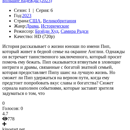
Большие надежды (2023)
Сезон:
1 |
Серия:
6
Год:
2023
Страна:
США
,
Великобритания
Жанр:
Драма
,
Исторические
Режиссер:
Брэйди Худ
,
Самира Радси
Качество:
HD (720p)
История рассказывает о жизни юноши по имени Пип,
который живет в бедной семье на окраине Англии. Однажды
он встречает таинственного заключенного, который просит
помочь ему бежать. Пип оказывается втянутым в зловещие
интриги и драмы, связанные с богатой знатной семьей,
которая предоставляет Пипу шанс на лучшую жизнь. Но
сможет ли Пип удержаться на верном пути, когда ему
предстоит попробовать вкус славы и богатства? Сюжет
сериала наполнен событиями, которые заставят зрителя
задуматься о том, что
0
Голосов:
0
4.7
778
kinostart.net